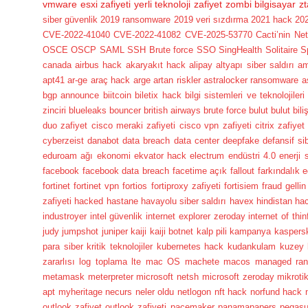
vmware esxi zafiyeti
yerli teknoloji
zafiyet
zombi bilgisayar
zt
siber güvenlik
2019 ransomware
2019 veri sızdırma
2021 hack
202
CVE-2022-41040
CVE-2022-41082
CVE-2025-53770
Cacti’nin Ne
OSCE
OSCP
SAML
SSH Brute force
SSO
SingHealth
Solitaire
S
canada
airbus hack
akaryakıt hack
alipay
altyapı siber saldırı
a
apt41
ar-ge
araç hack
arge
artan riskler
astralocker ransomware
a
bgp announce
biitcoin
biletix hack
bilgi sistemleri ve teknolojileri
zinciri
blueleaks
bouncer
british airways
brute force
bulut
bulut bili
duo zafiyet
cisco meraki zafiyeti
cisco vpn zafiyeti
citrix zafiyet
cyberzeist
danabot
data breach
data center
deepfake
defansif si
eduroam ağı
ekonomi
ekvator hack
electrum
endüstri 4.0
enerji 
facebook
facebook data breach
facetime açık
fallout
farkındalık e
fortinet
fortinet vpn
fortios
fortiproxy zafiyeti
fortisiem
fraud
gellin
zafiyeti
hacked
hastane
havayolu siber saldırı
havex
hindistan ha
industroyer
intel güvenlik
internet explorer zeroday
internet of thin
judy
jumpshot
juniper
kaiji
kaiji botnet
kalp pili
kampanya
kaspers
para siber
kritik teknolojiler
kubernetes hack
kudankulam
kuzey 
zararlısı
log toplama
lte
mac OS
machete
macos
managed ra
metamask
meterpreter
microsoft netsh
microsoft zeroday
mikroti
apt
myheritage
necurs
neler oldu
netlogon
nft hack
norfund hack
outlook zafiyet
outlook zafiyeti
pacemaker
panamapapers
pegas