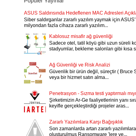
Popüler Yayınlar
ASUS Saldırısında Hedeflenen MAC Adresleri Açıkl
Siber saldırganlar zararlı yazılım yaymak için ASU
milyondan fazla cihaza zararlı yazılım...
Kablosuz misafir ağ güvenliği
Sadece otel, tatil köyü gibi uzun süreli k
stadyumlar, bekleme salonları gibi kısa sü
Ağ Güvenliği ve Risk Analizi
Güvenlik bir ürün değil, süreçtir ( Bruce S
veya bir hizmet satın alma...
Penetrasyon - Sızma testi yaptırmalı mı
Şirketimizin Ar-Ge faaliyetlerinin yanı sı
keyifle gerçekleştirdiği projeler aras...
Zararlı Yazılımlara Karşı Bağışıklık
Son zamanlarda artan zararlı yazılımlara 
oluşturulmuş Ransomware 'lere ve...