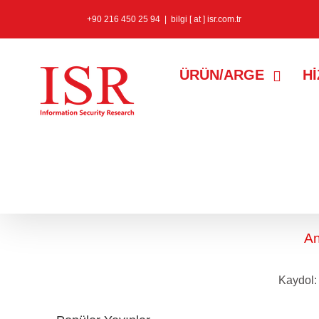
+90 216 450 25 94
|
bilgi [ at ] isr.com.tr
ÜRÜN/ARGE
H
steganografi
etiketine sah
An
Kaydol