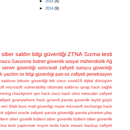
►
2015
(4)
►
2014
(9)
siber saldırı
bilgi güvenliği
ZTNA
Sızma testi
nucu Savunma
botnet
güvenlik
sosyal mühendislik
Ağ
server güvenliği
sonicwall zafiyeti
sunucu güvenliği
lı yazılım
isr bilgi güvenligi
pan-os zafiyeti
penetrasyon
saldırısı
bitcoin güvenliği
btk
cisco
covid19
dijital dönüşüm
oft
microsoft vulnerability
oltamala saldırısı
qnap hack
sağlık
 mining
checkpoint vpn hack
cisco hack
citrix netscaler zafiyeti
afiyeti
goanywhere hack
güvenli parola
güvenlik teyidi
güçlü
veri ihlali
linux
mail güvenligi
maze
microsoft exchange hack
ık eğitimi
oracle zafiyeti
parola güvenliği
parola yönetimi
play
lteni
siber güvelik bülteni
siber güvenlik bülteni
siber güvenlik
zma testi yaptırmalı mıyım
tesla hack
veeam backup zafiyeti