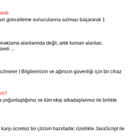
andı
S’un güncelleme sunucularına sızmayı başararak 1
onaklama alanlarında değil, artık konser alanları,
reli ...
chneier ) Bilgilerinizin ve ağınızın güvenliği için bir cihaz
yım?
ra yoğunlaştığımız ve tüm ekip arkadaşlarımız ile birlikte
karşı ücretsiz bir çözüm hazırladık; özellikle JavaScript ile