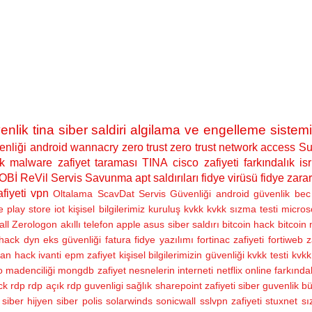
enlik
tina siber saldiri algilama ve engelleme sistemi
nliği
android
wannacry
zero trust
zero trust network access
Su
k
malware
zafiyet taraması
TINA
cisco zafiyeti
farkındalık
isr
OBİ
ReVil
Servis Savunma
apt saldırıları
fidye virüsü
fidye zarar
fiyeti
vpn
Oltalama
ScavDat
Servis Güvenliği
android güvenlik
bec 
e play store
iot
kişisel bilgilerimiz
kuruluş
kvkk
kvkk sızma testi
micros
all
Zerologon
akıllı telefon
apple
asus siber saldırı
bitcoin hack
bitcoin
hack
dyn
eks güvenliği
fatura
fidye yazılımı
fortinac zafiyeti
fortiweb z
ran hack
ivanti epm zafiyet
kişisel bilgilerimizin güvenliği
kvkk testi
kvkk 
 madenciliği
mongdb zafiyet
nesnelerin interneti
netflix
online farkındal
ck
rdp
rdp açık
rdp guvenligi
sağlık
sharepoint zafiyeti
siber guvenlik bü
siber hijyen
siber polis
solarwinds
sonicwall sslvpn zafiyeti
stuxnet
sı