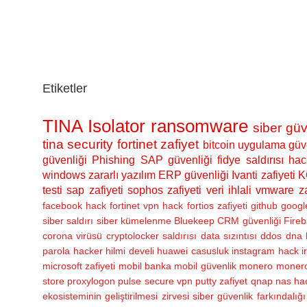
Etiketler
TINA Isolator
ransomware
siber güv
tina security
fortinet zafiyet
bitcoin
uygulama güve
güvenliği
Phishing
SAP güvenliği
fidye saldırısı
hac
windows
zararlı yazılım
ERP güvenliği
Ivanti zafiyeti
K
testi
sap zafiyeti
sophos zafiyeti
veri ihlali
vmware za
facebook hack
fortinet vpn hack
fortios zafiyeti
github
googl
siber saldırı
siber kümelenme
Bluekeep
CRM güvenliği
Fireb
corona virüsü
cryptolocker saldırısı
data sızıntısı
ddos
dna 
parola
hacker
hilmi develi
huawei casusluk
instagram hack
i
microsoft zafiyeti
mobil banka
mobil güvenlik
monero
monero
store
proxylogon
pulse secure vpn
putty zafiyet
qnap nas ha
ekosisteminin geliştirilmesi zirvesi
siber güvenlik farkındalığı