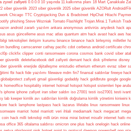
a
zyxel zafiyeti
0.0.0.0
10 yaşında
11.kalkınma planı
18 Mart Çanakkale Zafer
2 siber güvenlik
2023 siber güvenlik
2025 siber güvenlik
AZORult
Android/Fi
twork
Chicago TTC
Cryptojacking
Dun & Bradstreet
HipChat
Hitachi Payme
potify phishing
Steve Wozniak
Tornato Flashlight
Trojan.Mirai.1
Turkish Trad
mazon
android zararlı yazılım
ankara
anonymous
antivirüs
anydesk hack
ap
sus
asus güncelleme
asus mac
atlas quantum
atm hack
avast hack
aws ha
bilgi teknolojileri iletişim kurumu
binance
binance hack
birleşmiş milletler h
şim
bundling
camscanner
cathay pacific
cdot
cerberus android
certificate
chr
cl0p
clickfix
clipper
conti ransomware
corona
cosmos bank
covid siber ata
ber güvenlik
deletefacebook
dell zafiyeti
demant hack
disk şifreleme
disney
siber güvenlik
enerjide dijitalleşme
enistudio
etherium
etherum
evraz siber sa
ğitimi
fbi hack
fide yazılımı
filewave mdm
fin7
finansal saldırılar
fireeye hac
globalprotect zafiyeti
gmail güvenligi
godaddy hack
goldbrute
google
google
ck
homeoffice
hospitality internet
hotmail
hotspot
hotspot sistemleri
hpe arub
fs
iphone
iphone zafiyet
iran siber saldırı
iso 27001 testi
iso27001 testi
ivan
ky lab
keeper
kimlik avı saldırıları
kimlik doğrulama
kimlik yönetimi
kiniwini
k
kore hack
lamphone
lastpass hack
lazarus
lifelabs
linux ransomware
linux
nsomware
marriot hotel
marriott veri ihlali
mediamark hack
megacart
mega
k coin hack
milli teknoloji
milli ürün
mirai
mirai botnet
misafir internet hattı
mo
nsa
office 365
oltalama saldırısı
omicron
one plus hack
onelogin hack
online
us
petya
phishpoint
pink botnet
point to protocol daemon
powershell
ppp güv