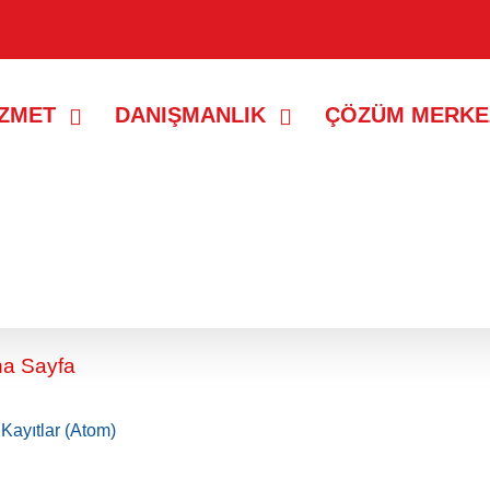
İZMET
DANIŞMANLIK
ÇÖZÜM MERKE
ip yayın yok.
Tüm yayınları göster
a Sayfa
:
Kayıtlar (Atom)