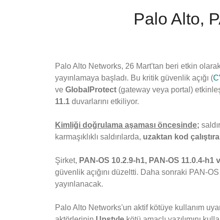
Palo Alto, 
Palo Alto Networks, 26 Mart'tan beri etkin olarak 
yayınlamaya başladı. Bu kritik güvenlik açığı (
C
ve
GlobalProtect
(gateway veya portal) etkinleş
11.1
duvarlarını etkiliyor.
Kimliği doğrulama aşaması öncesinde;
saldı
karmaşıklıklı saldırılarda,
uzaktan kod çalıştır
Şirket,
PAN-OS 10.2.9-h1, PAN-OS 11.0.4-h1 
güvenlik açığını düzeltti. Daha sonraki PAN-OS
yayınlanacak.
Palo Alto Networks'un aktif kötüye kullanım uyarı
aktörlerinin
Upstyle
kötü amaçlı yazılımını kul