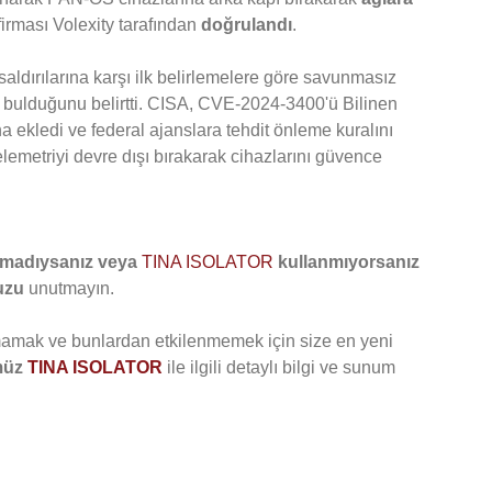
firması Volexity tarafından
doğrulandı
.
aldırılarına karşı ilk belirlemelere göre savunmasız
 bulduğunu belirtti. CISA, CVE-2024-3400'ü Bilinen
 ekledi ve federal ajanslara tehdit önleme kuralını
lemetriyi devre dışı bırakarak cihazlarını güvence
pmadıysanız veya
TINA ISOLATOR
kullanmıyorsanız
uzu
unutmayın.
lmamak ve bunlardan etkilenmemek için size en yeni
müz
TINA ISOLATOR
ile ilgili detaylı bilgi ve sunum