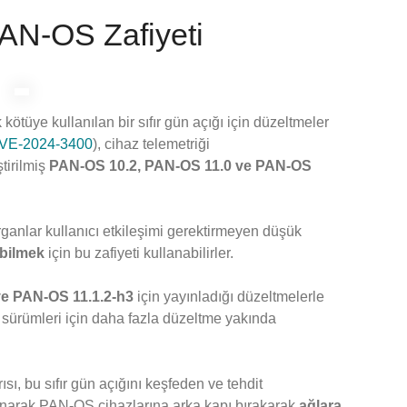
PAN-OS Zafiyeti
kötüye kullanılan bir sıfır gün açığı için düzeltmeler
VE-2024-3400
), cihaz telemetriği
tirilmiş
PAN-OS 10.2, PAN-OS 11.0 ve PAN-OS
rganlar kullanıcı etkileşimi gerektirmeyen düşük
abilmek
için bu zafiyeti kullanabilirler.
ve PAN-OS 11.1.2-h3
için yayınladığı düzeltmelerle
 sürümleri için daha fazla düzeltme yakında
sı, bu sıfır gün açığını keşfeden ve tehdit
lanarak PAN-OS cihazlarına arka kapı bırakarak
ağlara