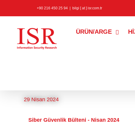
+90 216 450 25 94
|
bilgi [ at ] isr.com.tr
ÜRÜN/ARGE
H
cisco duo zafiyet
etiketine sahip k
29 Nisan 2024
Siber Güvenlik Bülteni - Nisan 2024