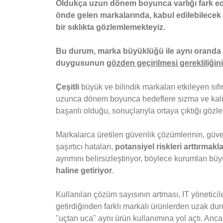
Oldukça uzun dönem boyunca varlığı fark edi
önde gelen markalarında, kabul edilebilecek 
bir sıklıkta gözlemlemekteyiz.
Bu durum, marka büyüklüğü ile aynı oranda 
duygusunun
gözden geçirilmesi gerekliliğini
Çeşitli
büyük ve bilindik markaları etkileyen sıfır
uzunca dönem boyunca hedeflere sızma ve kalıcı 
başarılı olduğu, sonuçlarıyla ortaya çıktığı gözl
Markalarca üretilen güvenlik çözümlerinin, gü
şaşırtıcı hataları,
potansiyel riskleri arttırmakl
ayrımını belirsizleştiriyor, böylece kurumları büy
haline getiriyor
.
Kullanılan çözüm sayısının artması, IT yönetici
getirdiğinden farklı markalı ürünlerden uzak du
"uçtan uca" aynı ürün kullanımına yol açtı. Ancak