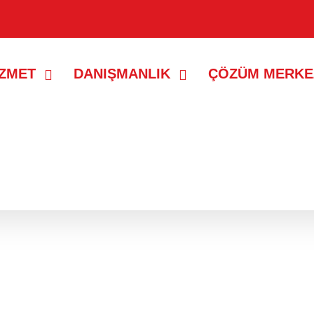
İZMET
DANIŞMANLIK
ÇÖZÜM MERKE
ayıtlar gösteriliyor.
Tüm kayıtları göster