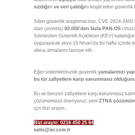
sızdığı
nı
ve veri çaldığı
nı tespit eden güvenlik 
Siber güvenlik araştırmacıları, CVE-2024-3400 s
olan çevrimiçi
82.000'den fazla PAN-OS
cihazı
Sömürülen Güvenlik Açıklıkları (KEV) kataloğuna
uygulayarak veya 19 Nisan'da bir hafta içinde te
altına almalarını tavsiye etti.
Eğer sistemlerinizde güvenlik
yamalarınızı ya
bu tür zafiyetlere karşı savunmasız olduğun
Bu ve benzeri zafiyetlere karşı korunmasız ka
çözümümüzü öneriyoruz; yeni
ZTNA
çözümü
için bizi arayın.
Bizi arayın:
0216 450 25 94
satis@isr.com.tr