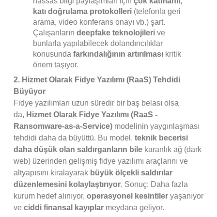
hassas bilgi paylaşımları için
çok katmanlı,
katı doğrulama protokolleri
(telefonla geri
arama, video konferans onayı vb.) şart.
Çalışanların
deepfake teknolojileri
ve
bunlarla yapılabilecek dolandırıcılıklar
konusunda
farkındalığının artırılması
kritik
önem taşıyor.
2. Hizmet Olarak Fidye Yazılımı (RaaS) Tehdidi
Büyüyor
Fidye yazılımları uzun süredir bir baş belası olsa
da,
Hizmet Olarak Fidye Yazılımı (RaaS -
Ransomware-as-a-Service)
modelinin yaygınlaşması
tehdidi daha da büyüttü. Bu model,
teknik becerisi
daha düşük olan saldırganların bile
karanlık ağ (dark
web) üzerinden gelişmiş fidye yazılımı araçlarını ve
altyapısını kiralayarak
büyük ölçekli saldırılar
düzenlemesini kolaylaştırıyor
. Sonuç: Daha fazla
kurum hedef alınıyor,
operasyonel kesintiler
yaşanıyor
ve
ciddi finansal kayıplar
meydana geliyor.