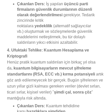
Çıkarılan Ders:
İş yapılan
üçüncü parti
firmaların güvenlik durumlarının düzenli
olarak değerlendirilmesi
gerekiyor. Tedarik
zincirinde kritik
noktalara
yedeklilik
(alternatif sağlayıcılar
vb.) oluşturmak ve sözleşmelerde güvenlik
maddelerini netleştirmek, bu tür dolaylı
saldırıların yıkıcı etkisini azaltabilir.
4. Ufuktaki Tehlike: Kuantum Hesaplama ve
Kriptografi
Henüz pratik kuantum saldırıları için birkaç yıl olsa
da,
kuantum bilgisayarların mevcut şifreleme
standartlarını (RSA, ECC vb.) kırma potansiyeli
artık
göz ardı edilemeyecek bir gerçek. Bugün şifrelenen ve
uzun yıllar gizli kalması gereken veriler (devlet sırları,
ticari sırlar, kişisel veriler) "
şimdi çal, sonra çöz
"
mantığıyla risk altında.
Çıkarılan Ders:
Kuantum tehdidine
karşı
hazırlıklara şimdiden