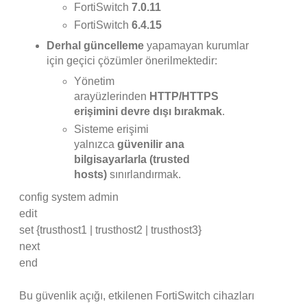
FortiSwitch
7.0.11
FortiSwitch
6.4.15
Derhal güncelleme
yapamayan kurumlar
için geçici çözümler önerilmektedir:
Yönetim
arayüzlerinden
HTTP/HTTPS
erişimini devre dışı bırakmak
.
Sisteme erişimi
yalnızca
güvenilir ana
bilgisayarlarla (trusted
hosts)
sınırlandırmak.
config system admin
edit
set {trusthost1 | trusthost2 | trusthost3}
next
end
Bu güvenlik açığı, etkilenen FortiSwitch cihazları