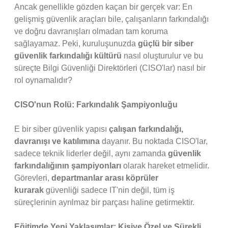
Ancak genellikle gözden kaçan bir gerçek var: En
gelişmiş güvenlik araçları bile, çalışanların farkındalığı
ve doğru davranışları olmadan tam koruma
sağlayamaz. Peki, kuruluşunuzda
güçlü bir siber
güvenlik farkındalığı kültürü
nasıl oluşturulur ve bu
süreçte Bilgi Güvenliği Direktörleri (CISO'lar) nasıl bir
rol oynamalıdır?
CISO'nun Rolü: Farkındalık Şampiyonluğu
E bir siber güvenlik yapısı
çalışan farkındalığı,
davranışı ve katılımına
dayanır. Bu noktada CISO'lar,
sadece teknik liderler değil, aynı zamanda
güvenlik
farkındalığının şampiyonları
olarak hareket etmelidir.
Görevleri,
departmanlar arası köprüler
kurarak
güvenliği sadece IT'nin değil, tüm iş
süreçlerinin ayrılmaz bir parçası haline getirmektir.
Eğitimde Yeni Yaklaşımlar: Kişiye Özel ve Sürekli