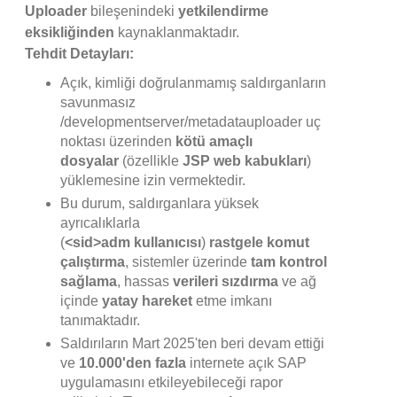
Uploader
bileşenindeki
yetkilendirme
eksikliğinden
kaynaklanmaktadır.
Tehdit Detayları:
Açık, kimliği doğrulanmamış saldırganların
savunmasız
/developmentserver/metadatauploader uç
noktası üzerinden
kötü amaçlı
dosyalar
(özellikle
JSP web kabukları
)
yüklemesine izin vermektedir.
Bu durum, saldırganlara yüksek
ayrıcalıklarla
(
<sid>adm
kullanıcısı
)
rastgele komut
çalıştırma
, sistemler üzerinde
tam kontrol
sağlama
, hassas
verileri sızdırma
ve ağ
içinde
yatay hareket
etme imkanı
tanımaktadır.
Saldırıların Mart 2025'ten beri devam ettiği
ve
10.000'den fazla
internete açık SAP
uygulamasını etkileyebileceği rapor