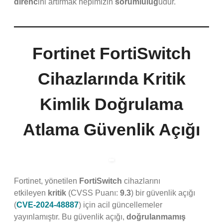
direnc
ini artırmak hepimizin
sorumluluğ
udur.
Fortinet FortiSwitch
Cihazlarında Kritik
Kimlik Doğrulama
Atlama Güvenlik Açığı
Fortinet, yönetilen
FortiSwitch
cihazlarını
etkileyen
kritik
(CVSS Puanı:
9.3
) bir güvenlik açığı
(
CVE-2024-48887
) için acil güncellemeler
yayınlamıştır. Bu güvenlik açığı,
doğrulanmamış