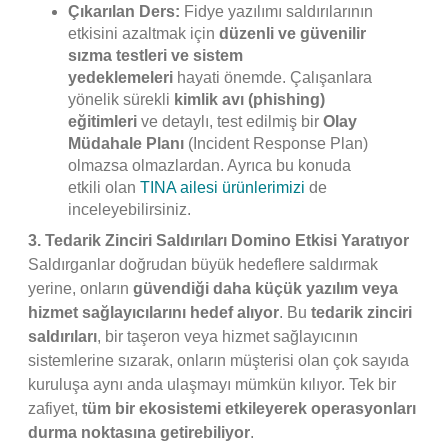
Çıkarılan Ders:
Fidye yazılımı saldırılarının
etkisini azaltmak için
düzenli ve güvenilir
sızma testleri ve sistem
yedeklemeleri
hayati önemde. Çalışanlara
yönelik sürekli
kimlik avı (phishing)
eğitimleri
ve detaylı, test edilmiş bir
Olay
Müdahale Planı
(Incident Response Plan)
olmazsa olmazlardan. Ayrıca bu konuda
etkili olan
TINA ailesi ürünlerimizi
de
inceleyebilirsiniz.
3. Tedarik Zinciri Saldırıları Domino Etkisi Yaratıyor
Saldırganlar doğrudan büyük hedeflere saldırmak
yerine, onların
güvendiği daha küçük yazılım veya
hizmet sağlayıcılarını hedef alıyor
. Bu
tedarik zinciri
saldırıları
, bir taşeron veya hizmet sağlayıcının
sistemlerine sızarak, onların müşterisi olan çok sayıda
kuruluşa aynı anda ulaşmayı mümkün kılıyor. Tek bir
zafiyet,
tüm bir ekosistemi etkileyerek operasyonları
durma noktasına getirebiliyor
.