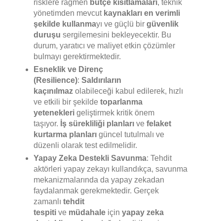
risklere rağmen
bütçe kısıtlamaları
, teknik
yönetimden mevcut
kaynakları en verimli
şekilde kullanma
yı ve güçlü bir
güvenlik
duruşu
sergilemesini bekleyecektir. Bu
durum, yaratıcı ve maliyet etkin çözümler
bulmayı gerektirmektedir.
Esneklik ve Direnç
(Resilience)
:
Saldırıların
kaçınılmaz
olabileceği kabul edilerek, hızlı
ve etkili bir şekilde
toparlanma
yetenekleri
geliştirmek kritik önem
taşıyor.
İş sürekliliği planları
ve
felaket
kurtarma planları
güncel tutulmalı ve
düzenli olarak test edilmelidir.
Yapay Zeka Destekli Savunma
: Tehdit
aktörleri yapay zekayı kullandıkça, savunma
mekanizmalarında da yapay zekadan
faydalanmak gerekmektedir. Gerçek
zamanlı
tehdit
tespiti
ve
müdahale
için
yapay zeka