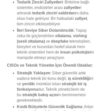
Tedarik Zinciri Zafiyetleri
: Birbirine bağlı
sistemler, endüstriler arası
zafiyetler
i
artırarak
tedarik zinciri saldırıları
nı daha
olası hale getiriyor. Bir halkadaki
zafiyet
,
tüm zinciri etkileyebiliyor.
İleri Seviye Siber Dolandırıcılık
: Yapay
zeka ile güçlendirilen
oltalama
,
vishing
(sesli oltalama)
ve
deepfake
teknolojileri,
bireyleri ve kurumları hedef alarak hem
teknik sistemleri hem de
insan psikolojisi
ni
manipüle etmeyi amaçlıyor.
CISOs ve Teknik Yönetim İçin Önemli Odaklar:
Stratejik Yaklaşım
: Siber güvenlik artık
sadece teknik bir konu değil,
iş sürekliliği
ni
ve
yenilik
i mümkün kılan
stratejik bir iş
fonksiyonu
dur. Teknik yöneticilerin de
bu
stratejik bakış açısı
nı benimsemesi
gerekmektedir.
Kısıtlı Bütçelerle Güvenlik Sağlama
: Artan