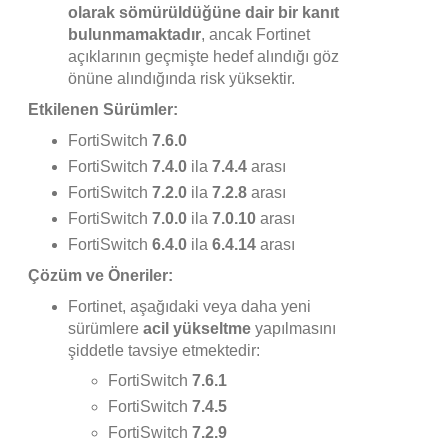
olarak sömürüldüğüne dair bir kanıt
bulunmamaktadır
, ancak Fortinet
açıklarının geçmişte hedef alındığı göz
önüne alındığında risk yüksektir.
Etkilenen Sürümler:
FortiSwitch
7.6.0
FortiSwitch
7.4.0
ila
7.4.4
arası
FortiSwitch
7.2.0
ila
7.2.8
arası
FortiSwitch
7.0.0
ila
7.0.10
arası
FortiSwitch
6.4.0
ila
6.4.14
arası
Çözüm ve Öneriler:
Fortinet, aşağıdaki veya daha yeni
sürümlere
acil yükseltme
yapılmasını
şiddetle tavsiye etmektedir:
FortiSwitch
7.6.1
FortiSwitch
7.4.5
FortiSwitch
7.2.9