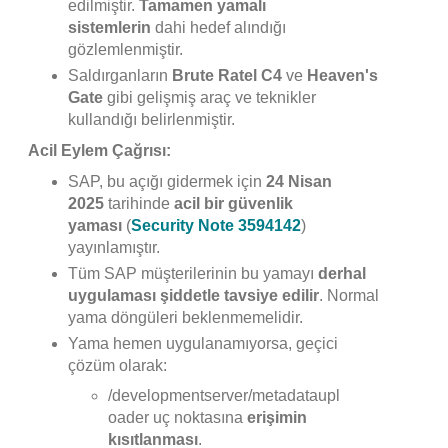
edilmiştir.
Tamamen yamalı
sistemlerin
dahi hedef alındığı
gözlemlenmiştir.
Saldırganların
Brute Ratel C4
ve
Heaven's
Gate
gibi gelişmiş araç ve teknikler
kullandığı belirlenmiştir.
Acil Eylem Çağrısı:
SAP, bu açığı gidermek için
24 Nisan
2025
tarihinde
acil bir güvenlik
yaması
(
Security Note 3594142
)
yayınlamıştır.
Tüm SAP müşterilerinin bu yamayı
derhal
uygulaması
şiddetle tavsiye edilir
. Normal
yama döngüleri beklenmemelidir.
Yama hemen uygulanamıyorsa, geçici
çözüm olarak:
/developmentserver/metadataupl
oader uç noktasına
erişimin
kısıtlanması
.