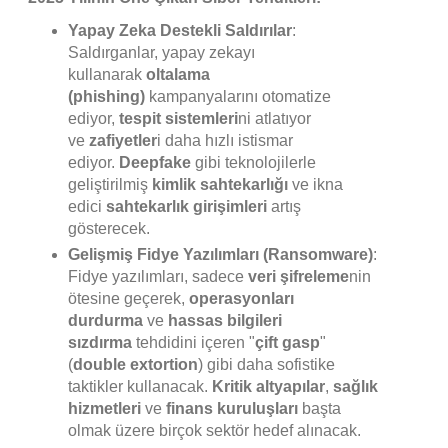
Yapay Zeka Destekli Saldırılar
:
Saldırganlar, yapay zekayı
kullanarak
oltalama
(phishing)
kampanyalarını otomatize
ediyor,
tespit sistemleri
ni atlatıyor
ve
zafiyetler
i daha hızlı istismar
ediyor.
Deepfake
gibi teknolojilerle
geliştirilmiş
kimlik sahtekarlığı
ve ikna
edici
sahtekarlık girişimleri
artış
gösterecek.
Gelişmiş Fidye Yazılımları (Ransomware)
:
Fidye yazılımları, sadece
veri şifreleme
nin
ötesine geçerek,
operasyonları
durdurma
ve
hassas bilgileri
sızdırma
tehdidini içeren "
çift gasp
"
(
double extortion
) gibi daha sofistike
taktikler kullanacak.
Kritik altyapılar
,
sağlık
hizmetleri
ve
finans kuruluşları
başta
olmak üzere birçok sektör hedef alınacak.