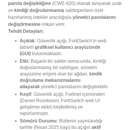
parola değişikliğine
(CWE-620) olanak tanıyarak uzak
ve
kimliği doğrulanmamış
saldırganların özel
hazırlanmış istekler aracılığıyla
yönetici parolalarını
değiştirmesine
imkan verir.
Tehdit Detayları:
Açıklık:
Güvenlik açığı, FortiSwitch'in web
tabanlı
grafiksel kullanıcı arayüzünde
(GUI)
bulunmaktadır.
Etki:
Başarılı bir saldırı sonucunda, kimliği
doğrulanmamış bir saldırgan, yönetim
arayüzüne erişimi olan bir ağdan,
kimlik
doğrulama mekanizmalarını
atlayarak
yönetici parolalarını değiştirebilir.
Keşif:
Güvenlik açığı, Fortinet içerisinden
(Daniel Rozeboom, FortiSwitch web UI
geliştirme ekibi) keşfedilmiş ve
raporlanmıştır.
Sömürü Durumu:
Bültenin yayınlandığı
tarihte (Nisan 2025 başı) bu açığın
aktif