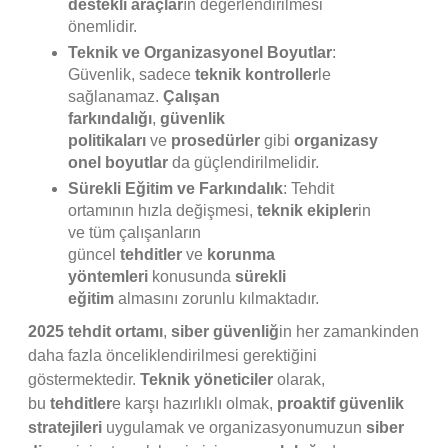
destekli araçlar
ın değerlendirilmesi
önemlidir.
Teknik ve Organizasyonel Boyutlar
:
Güvenlik, sadece
teknik kontroller
le
sağlanamaz.
Çalışan
farkındalığı
,
güvenlik
politikaları
ve
prosedürler
gibi
organizasy
onel boyutlar
da güçlendirilmelidir.
Sürekli Eğitim ve Farkındalık
: Tehdit
ortamının hızla değişmesi,
teknik ekipler
in
ve tüm çalışanların
güncel
tehditler
ve
korunma
yöntemleri
konusunda
sürekli
eğitim
almasını zorunlu kılmaktadır.
2025 tehdit ortamı
,
siber güvenliğ
in her zamankinden
daha fazla önceliklendirilmesi gerektiğini
göstermektedir.
Teknik yöneticiler
olarak,
bu
tehditler
e karşı hazırlıklı olmak,
proaktif güvenlik
stratejileri
uygulamak ve organizasyonumuzun
siber