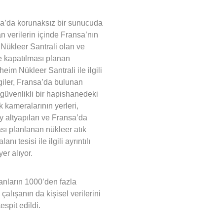
’da korunaksız bir sunucuda
n verilerin içinde Fransa’nın
 Nükleer Santrali olan ve
 kapatılması planan
eim Nükleer Santrali ile ilgili
lgiler, Fransa’da bulunan
güvenlikli bir hapishanedeki
k kameralarının yerleri,
 altyapıları ve Fransa’da
sı planlanan nükleer atık
anı tesisi ile ilgili ayrıntılı
yer alıyor.
anların 1000’den fazla
çalışanın da kişisel verilerini
tespit edildi.