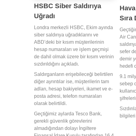
HSBC Siber Saldırıya
Hava
Uğradı
Sıra 
Londra merkezli HSBC, Ekim ayında
Geçtiği
siber saldırıya uğradıklarını ve
Air Can
ABD’deki bir kısım müşterilerinin
saldırı
hesap numaraları ve işlem geçmişi
sefer d
de dahil olmak üzere bir kısım verinin
demir yo
sızdırıldığını açıkladı.
hedefi 
Saldırganların erişebileceği belirtilen
9.1 mil
diğer ayrıntılar ise, müşterilerin tam
sebep o
adları, hesap bakiyeleri, ikamet ve e-
kullanı
posta adresi, telefon numaraları
şifreler
olarak belirtildi.
Sızdırıl
Geçtiğimiz aylarda Tesco Bank,
bilgile
gerekli güvenlik görevlerini
almadığından dolayı İngiltere
Finansal İdare Kurulu tarafından 16.4