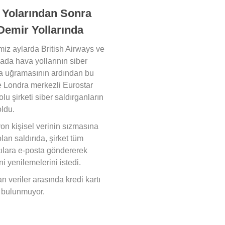
 Yolarından Sonra
Demir Yollarında
miz aylarda British Airways ve
ada hava yollarının siber
ya uğramasının ardından bu
e Londra merkezli Eurostar
lu şirketi siber saldırganların
oldu.
yon kişisel verinin sızmasına
lan saldırıda, şirket tüm
cılara e-posta göndererek
ini yenilemelerini istedi.
an veriler arasında kredi kartı
ri bulunmuyor.