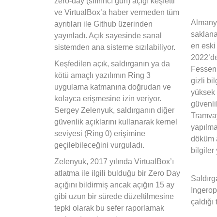
zero-day (sıfırıncı gün) açığı keşfetti
ve VirtualBox’a haber vermeden tüm
Almanya
ayrıtıları ile Github üzerinden
saklana
yayınladı. Açık sayesinde sanal
en eski
sistemden ana sisteme sızılabiliyor.
2022’de
Keşfedilen açık, saldırganın ya da
Fessenh
kötü amaçlı yazılımın Ring 3
gizli bi
uygulama katmanına doğrudan ve
yüksek 
kolayca erişmesine izin veriyor.
güvenli
Sergey Zelenyuk, saldırganın diğer
Tramvay
güvenlik açıklarını kullanarak kernel
yapılma
seviyesi (Ring 0) erişimine
döküm al
geçilebileceğini vurguladı.
bilgiler 
Zelenyuk, 2017 yılında VirtualBox’ı
atlatma ile ilgili bulduğu bir Zero Day
Saldırg
açığını bildirmiş ancak açığın 15 ay
Ingerop 
gibi uzun bir sürede düzeltilmesine
çaldığı 
tepki olarak bu sefer raporlamak