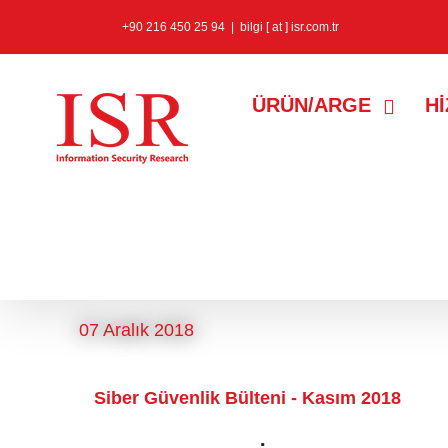
+90 216 450 25 94
|
bilgi [ at ] isr.com.tr
ÜRÜN/ARGE
H
turk kripto para
etiketine sahip ka
07 Aralık 2018
Siber Güvenlik Bülteni - Kasım 2018