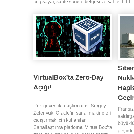
bilgisayar, sahte sürücü belgesi ve sahte İETT ind
Siber
VirtualBox’ta Zero-Day
Nükle
Açığı!
Hapis
Geçir
Rus güvenlik araştırmacısı Sergey
Fransız
Zelenyuk, Oracle’ın sanal makineleri
saldırg
çalıştırmak için kullanılan
büyüklü
Sanallaştırma platformu VirtualBox’ta
geçirdi.