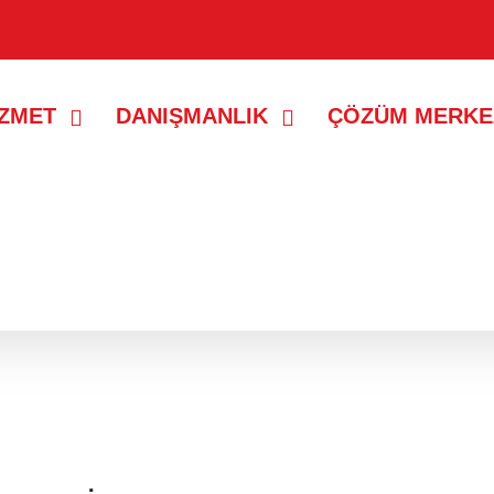
İZMET
DANIŞMANLIK
ÇÖZÜM MERKE
yıtlar gösteriliyor.
Tüm kayıtları göster