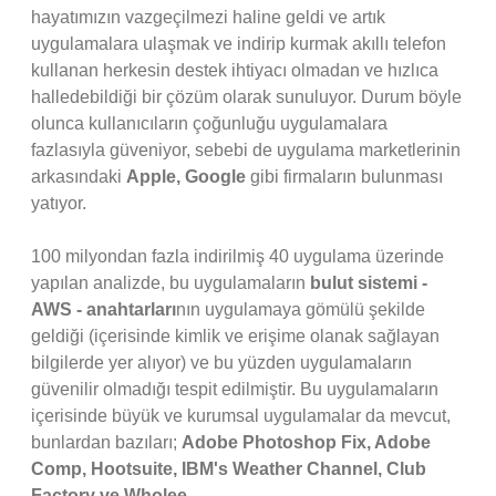
hayatımızın vazgeçilmezi haline geldi ve artık
uygulamalara ulaşmak ve indirip kurmak akıllı telefon
kullanan herkesin destek ihtiyacı olmadan ve hızlıca
halledebildiği bir çözüm olarak sunuluyor. Durum böyle
olunca kullanıcıların çoğunluğu uygulamalara
fazlasıyla güveniyor, sebebi de uygulama marketlerinin
arkasındaki
Apple, Google
gibi firmaların bulunması
yatıyor.
100 milyondan fazla indirilmiş 40 uygulama üzerinde
yapılan analizde, bu uygulamaların
bulut sistemi -
AWS -
anahtarları
nın uygulamaya gömülü şekilde
geldiği (içerisinde kimlik ve erişime olanak sağlayan
bilgilerde yer alıyor) ve bu yüzden uygulamaların
güvenilir olmadığı tespit edilmiştir. Bu uygulamaların
içerisinde büyük ve kurumsal uygulamalar da mevcut,
bunlardan bazıları;
Adobe Photoshop Fix, Adobe
Comp, Hootsuite, IBM's Weather Channel, Club
Factory ve Wholee.