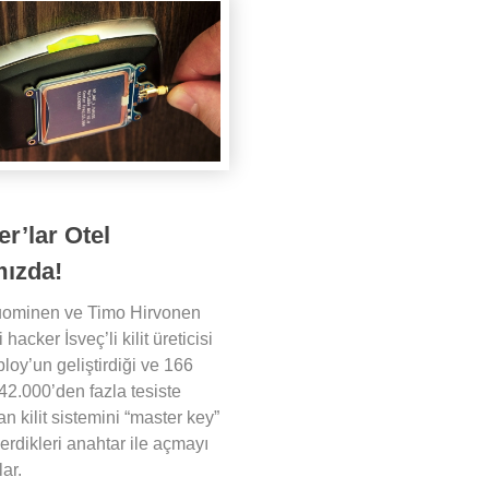
r’lar Otel
ızda!
uominen ve Timo Hirvonen
i hacker İsveç’li kilit üreticisi
loy’un geliştirdiği ve 166
42.000’den fazla tesiste
an kilit sistemini “master key”
verdikleri anahtar ile açmayı
lar.