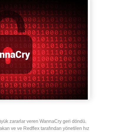
üyük zararlar veren WannaCry geri döndü.
rakan ve ve Redflex tarafından yönetilen hız