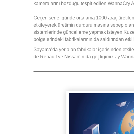
kameralarını bozduğu tespit edilen WannaCry Asy
Geçen sene, günde ortalama 1000 araç üretilen
etkileyerek üretimin durdurulmasına sebep ola
sistemlerinde güncelleme yapmak isteyen Kuzey 
bölgelerindeki fabrikalarının da saldırından etki
Sayama’da yer alan fabrikalar içerisinden etki
de Renault ve Nissan’ın da geçtiğimiz ay WannaC