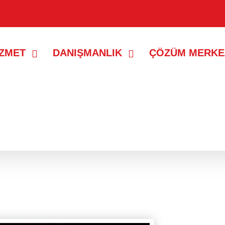
İZMET
DANIŞMANLIK
ÇÖZÜM MERKE
tlar gösteriliyor.
Tüm kayıtları göster