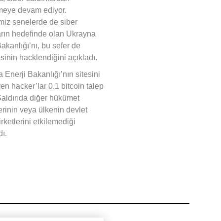
meye devam ediyor.
miz senelerde de siber
ların hedefinde olan Ukrayna
Bakanlığı’nı, bu sefer de
sinin hacklendiğini açıkladı.
 Enerji Bakanlığı’nın sitesini
en hacker’lar 0.1 bitcoin talep
 Saldırıda diğer hükümet
erinin veya ülkenin devlet
irketlerini etkilemediği
dı.