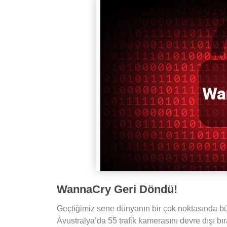
WannaCry Geri Döndü!
Geçtiğimiz sene dünyanın bir çok noktasında b
Avustralya’da 55 trafik kamerasını devre dışı bı