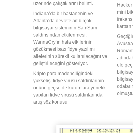
üzerinde çalıştıklarını belirtti.
Hacker’
mini bi
Indiana’da bir hastanenin ve
frekans
Atlanta’da devlete ait birçok
karttan 
bilgisayar sisteminin SamSam
saldırısından etkilenmesi,
Geçtiği
WannaCry’ın hala etkilerinin
Avustra
gözükmesi bazı fidye yazılımı
Romanti
ailelerinin sürekli kullanılacağını ve
adındak
geliştirileceğini gösteriyor.
ele geçi
bilgisa
Kripto para madenciliğindeki
bilgisay
yükseliş, fidye virüsü saldırılarının
odaları
önüne geçse de kurumlara yönelik
olmuşt
yapılan fidye virüsü saldırılarında
artış söz konusu.