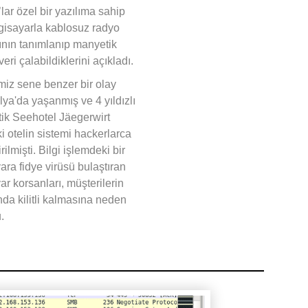
lar özel bir yazılıma sahip
lgisayarla kablosuz radyo
ının tanımlanıp manyetik
veri çalabildiklerini açıkladı.
miz sene benzer bir olay
lya'da yaşanmış ve 4 yıldızlı
k Seehotel Jäegerwirt
i otelin sistemi hackerlarca
rilmişti. Bilgi işlemdeki bir
yara fidye virüsü bulaştıran
ar korsanları, müşterilerin
nda kilitli kalmasına neden
u.