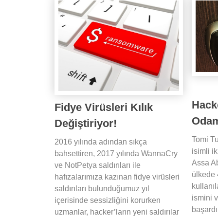
Hacke
Fidye Virüsleri Kılık
Odam
Değiştiriyor!
Tomi T
2016 yılında adından sıkça
isimli ik
bahsettiren, 2017 yılında WannaCry
Assa Ab
ve NotPetya saldırıları ile
ülkede 
hafızalarımıza kazınan fidye virüsleri
kullanıl
saldırıları bulunduğumuz yıl
ismini 
içerisinde sessizliğini korurken
başardı
uzmanlar, hacker’ların yeni saldırılar