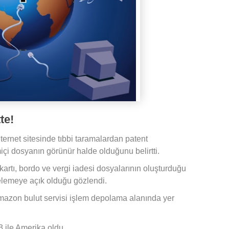
te!
nternet sitesinde tıbbi taramalardan patent
içi dosyanın görünür halde olduğunu belirtti.
artı, bordo ve vergi iadesi dosyalarının oluşturduğu
elemeye açık olduğu gözlendi.
 Amazon bulut servisi işlem depolama alanında yer
3 ile Amerika oldu.