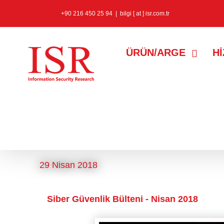
+90 216 450 25 94
|
bilgi [ at ] isr.com.tr
ÜRÜN/ARGE
H
tinasecurity
etiketine sahip kayı
29 Nisan 2018
Siber Güvenlik Bülteni - Nisan 2018