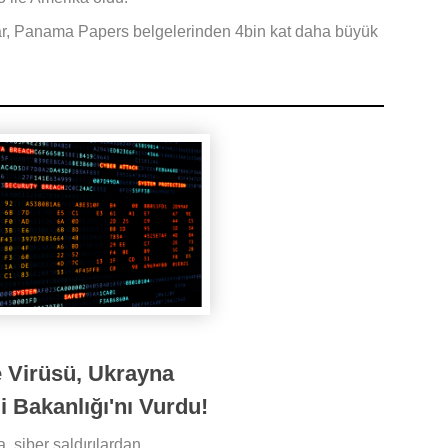
ar, Panama Papers belgelerinden 4bin kat daha büyük
e Virüsü, Ukrayna
i Bakanlığı'nı Vurdu!
, siber saldırılardan