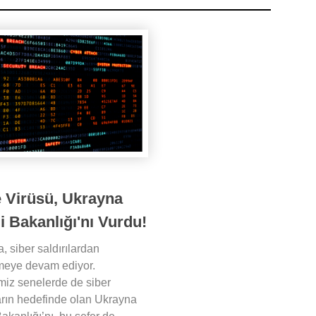
e Virüsü, Ukrayna
i Bakanlığı'nı Vurdu!
, siber saldırılardan
meye devam ediyor.
miz senelerde de siber
ların hedefinde olan Ukrayna