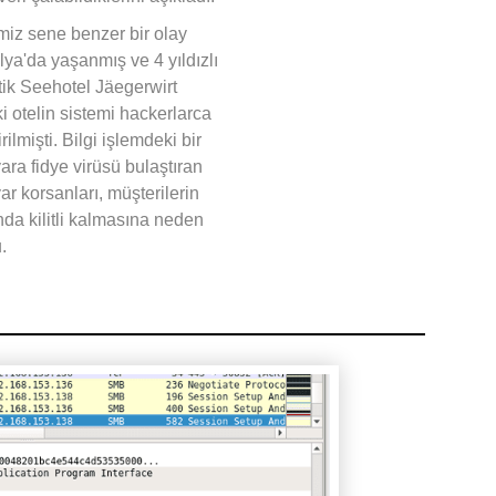
miz sene benzer bir olay
lya'da yaşanmış ve 4 yıldızlı
k Seehotel Jäegerwirt
i otelin sistemi hackerlarca
rilmişti. Bilgi işlemdeki bir
yara fidye virüsü bulaştıran
ar korsanları, müşterilerin
nda kilitli kalmasına neden
u.