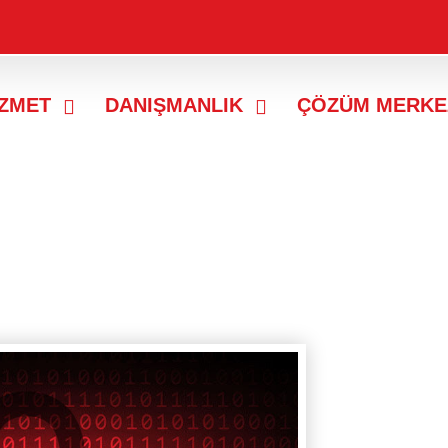
İZMET
DANIŞMANLIK
ÇÖZÜM MERKE