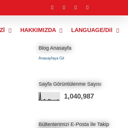
L
F
T
B
i
a
w
l
n
c
i
o
k
e
t
g
e
b
t
g
Zİ
HAKKIMIZDA
LANGUAGE/Dil
d
o
e
e
i
o
r
r
n
k
Blog Anasayfa
Anasayfaya Git
Sayfa Görüntülenme Sayısı
1,040,987
Bültenlerimizi E-Posta İle Takip