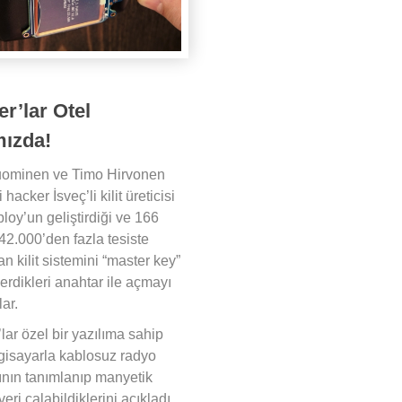
r’lar Otel
ızda!
uominen ve Timo Hirvonen
i hacker İsveç’li kilit üreticisi
loy’un geliştirdiği ve 166
42.000’den fazla tesiste
an kilit sistemini “master key”
verdikleri anahtar ile açmayı
lar.
lar özel bir yazılıma sahip
lgisayarla kablosuz radyo
ının tanımlanıp manyetik
veri çalabildiklerini açıkladı.