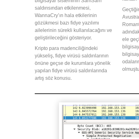
bilgisayar sisteminin SamSam
saldırısından etkilenmesi,
Geçtiği
WannaCry’ın hala etkilerinin
Avustra
gözükmesi bazı fidye yazılımı
Romanti
ailelerinin sürekli kullanılacağını ve
adındak
geliştirileceğini gösteriyor.
ele geçi
bilgisa
Kripto para madenciliğindeki
bilgisay
yükseliş, fidye virüsü saldırılarının
odaları
önüne geçse de kurumlara yönelik
olmuşt
yapılan fidye virüsü saldırılarında
artış söz konusu.