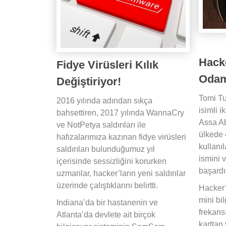
Hacke
Fidye Virüsleri Kılık
Odam
Değiştiriyor!
Tomi T
2016 yılında adından sıkça
isimli ik
bahsettiren, 2017 yılında WannaCry
Assa Ab
ve NotPetya saldırıları ile
ülkede 
hafızalarımıza kazınan fidye virüsleri
kullanıl
saldırıları bulunduğumuz yıl
ismini 
içerisinde sessizliğini korurken
başardı
uzmanlar, hacker’ların yeni saldırılar
üzerinde çalıştıklarını belirtti.
Hacker’
mini bi
Indiana’da bir hastanenin ve
frekans
Atlanta’da devlete ait birçok
karttan 