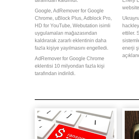
tarafından kaldırıldı.
Enerji 
website
Google, AdRemover for Google
Chrome, uBlock Plus, Adblock Pro,
Ukrayna
HD for YouTube, Webutation isimli
hackley
uygulamaları mağazasından
ettiler.
kaldırarak zararlı eklentinin daha
sisteml
fazla kişiye yayılmasını engelledi.
enerji ş
açıklan
AdRemover for Google Chrome
eklentisi 10 milyondan fazla kişi
tarafından indirildi.