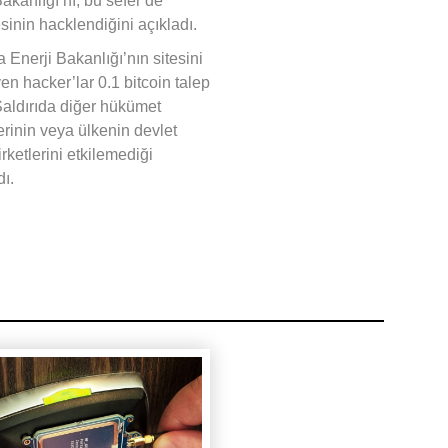
Bakanlığı’nı, bu sefer de
sinin hacklendiğini açıkladı.
 Enerji Bakanlığı’nın sitesini
en hacker’lar 0.1 bitcoin talep
 Saldırıda diğer hükümet
erinin veya ülkenin devlet
irketlerini etkilemediği
dı.