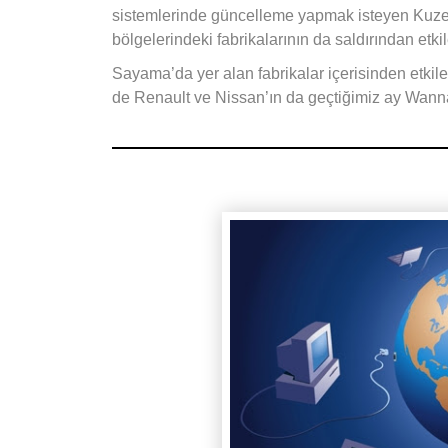
sistemlerinde güncelleme yapmak isteyen Kuzey 
bölgelerindeki fabrikalarının da saldırından etki
Sayama’da yer alan fabrikalar içerisinden etki
de Renault ve Nissan’ın da geçtiğimiz ay WannaC