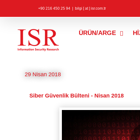
+90 216 450 25 94
|
bilgi [ at ] isr.com.tr
ÜRÜN/ARGE
H
29 Nisan 2018
Siber Güvenlik Bülteni - Nisan 2018