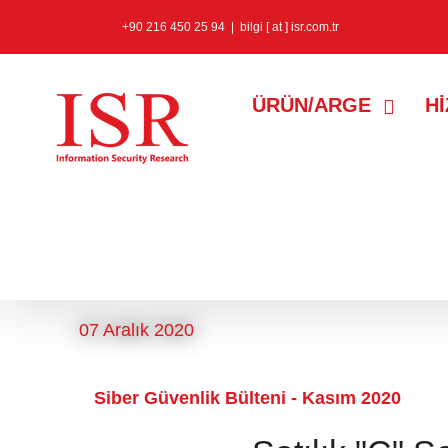
+90 216 450 25 94
|
bilgi [ at ] isr.com.tr
ÜRÜN/ARGE
H
covid siber atak
etiketine sahip k
07 Aralık 2020
Siber Güvenlik Bülteni - Kasım 2020