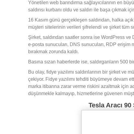
Yönetilen web barındırma sağlayıcılarının en büy
saldırısı kurbanı oldu ve saldırı ile başa çıkmak i
16 Kasım günü gerçekleşen saldırıdan, halka açık 
müşteri sitelerinin verileri şifrelendi ve şirket tüm 
Şirket, saldırıdan saatler sonra ise WordPress ve
e-posta sunucuları, DNS sunucuları, RDP erişim nok
bırakmak zorunda kaldı.
Basına sızan haberlerde ise, saldırganların 500 bin
Bu olay, fidye yazılımı saldırılarının bir şirket ve m
çekiyor. Fidye yazılımı tehditi büyümeye devam ett
marka itibarına zarar verme riskini azaltmak için a
düşünmekle kalmayıp, hizmetlerine güvenen müşteril
Tesla Aracı 90