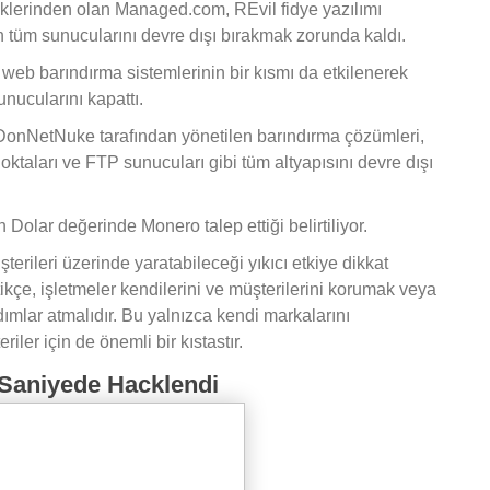
üklerinden olan Managed.com, REvil fidye yazılımı
çin tüm sunucularını devre dışı bırakmak zorunda kaldı.
web barındırma sistemlerinin bir kısmı da etkilenerek
sunucularını kapattı.
 DonNetNuke tarafından yönetilen barındırma çözümleri,
taları ve FTP sunucuları gibi tüm altyapısını devre dışı
 Dolar değerinde Monero talep ettiği belirtiliyor.
üşterileri üzerinde yaratabileceği yıkıcı etkiye dikkat
ikçe, işletmeler kendilerini ve müşterilerini korumak veya
dımlar atmalıdır. Bu yalnızca kendi markalarını
er için de önemli bir kıstastır.
 Saniyede Hacklendi