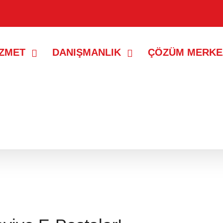
İZMET
DANIŞMANLIK
ÇÖZÜM MERKE
ayıtlar gösteriliyor.
Tüm kayıtları göster