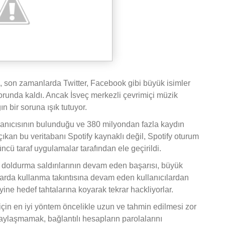
il, son zamanlarda Twitter, Facebook gibi büyük isimler
orunda kaldı. Ancak İsveç merkezli çevrimiçi müzik
n bir soruna ışık tutuyor.
llanıcısının bulunduğu ve 380 milyondan fazla kaydın
çıkan bu veritabanı Spotify kaynaklı değil, Spotify oturum
üncü taraf uygulamalar tarafından ele geçirildi.
si doldurma saldırılarının devam eden başarısı, büyük
rmlarda kullanma takıntısına devam eden kullanıcılardan
i yine hedef tahtalarına koyarak tekrar hackliyorlar.
için en iyi yöntem öncelikle uzun ve tahmin edilmesi zor
 paylaşmamak, bağlantılı hesapların parolalarını