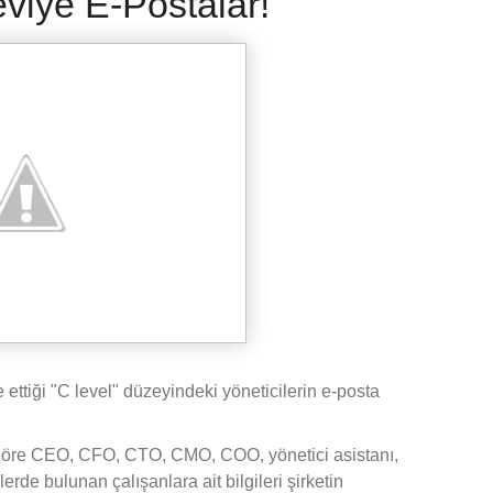
eviye E-Postalar!
 ettiği "C level" düzeyindeki yöneticilerin e-posta
 göre CEO, CFO, CTO, CMO, COO, yönetici asistanı,
rde bulunan çalışanlara ait bilgileri şirketin