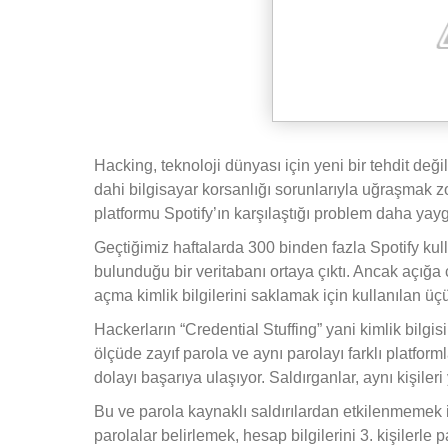
Hacking, teknoloji dünyası için yeni bir tehdit değ
dahi bilgisayar korsanlığı sorunlarıyla uğraşmak z
platformu Spotify’ın karşılaştığı problem daha yaygı
Geçtiğimiz haftalarda 300 binden fazla Spotify ku
bulunduğu bir veritabanı ortaya çıktı. Ancak açığa 
açma kimlik bilgilerini saklamak için kullanılan üç
Hackerların “Credential Stuffing” yani kimlik bilgi
ölçüde zayıf parola ve aynı parolayı farklı platfo
dolayı başarıya ulaşıyor. Saldırganlar, aynı kişiler
Bu ve parola kaynaklı saldırılardan etkilenmemek 
parolalar belirlemek, hesap bilgilerini 3. kişilerle