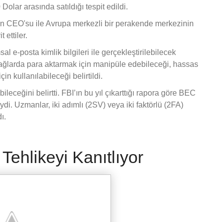
olar arasında satıldığı tespit edildi.
tinin CEO'su ile Avrupa merkezli bir perakende merkezinin
 ettiler.
al e-posta kimlik bilgileri ile gerçekleştirilebilecek
lağlarda para aktarmak için manipüle edebileceği, hassas
in kullanılabileceği belirtildi.
leceğini belirtti. FBI’ın bu yıl çıkarttığı rapora göre BEC
iydi. Uzmanlar, iki adımlı (2SV) veya iki faktörlü (2FA)
ı.
 Tehlikeyi Kanıtlıyor