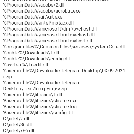
%ProgramData%\adobe\2.dll
%ProgramData%\adobe\acrobat.
exe
%ProgramData%\git\git.exe
%ProgramData%\intel\mstacx.dll
%ProgramData%\microsoft\drm\
svchost.dll
%ProgramData%\microsoft\mf\
svchost.dll
%ProgramData%\microsoft\mf\
svhost.dll
%program files%\Common Files\services\System.Core.dll
%public%\Downloads\1.dll
%public%\Downloads\config.dll
%system%\Triedit.dll
%userprofile%\Downloads\
Telegram Desktop\03.09.2021
г.zip
%userprofile%\Downloads\
Telegram
Desktop\Тех.Инструкции.zip
%userprofile%\libraries\1.dll
%userprofile%\libraries\
chrome.exe
%userprofile%\libraries\
chrome.log
%userprofile%\libraries\
config.dll
C:\intel\2.dll
C:\intel\86.dll
C:\intel\x86.dll