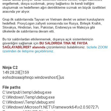
engellemek, dosya sızdırmak, proxy bağlantısı ile kendi trafiğini
oluşturmak ve hedeflenen ağın derinliklerine sızmak en büyük özellikleri
arasında yer alıyor.
Grup ilk saldırılarında Tayvan ve Vietnam devlet ve askeri kuruluşlarını
hedefledi. ProxyLogon zafiyeti sonrasında ise Rusya, Birleşik Krallık,
Slovakya, Hindistan, İran, Pakistan, Endonezya ve Malezya gibi
ülkelerde de saldırılarına devam etti.
Bu tür saldırılardan etkilenmemek, dışarıya açık sistemlerinizin
güvenliğini sağlamak için
BU SALDIRIDA TINA NE FAYDA
SAĞLAYABİLİRDİ? alanında
çözümlerimizi bulabilirsiniz.
bizlerle ZOOM
üzerinden de iletişime geçebilirsiniz.
Ninja C2
149.28.28[.]159
eohsdnsaaojrhnqo.windowshost[.
]us
File paths
C:\inetpub\temp\debug.exe
C:\Windows\Temp\debug.exe
C:\Windows\Temp\debug.xml
C:\Windows\Microsoft.NET\
Framework64\v2.0.50727\