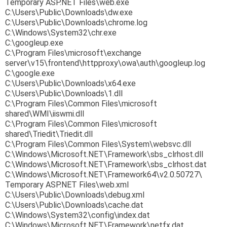
Temporary ASP.NET Files\web.exe
C:\Users\Public\Downloads\dw.
exe
C:\Users\Public\Downloads\
chrome.log
C:\Windows\System32\chr.exe
C:\googleup.exe
C:\Program Files\microsoft\exchange
server\v15\frontend\httpproxy\
owa\auth\googleup.log
C:\google.exe
C:\Users\Public\Downloads\x64.
exe
C:\Users\Public\Downloads\1.
dll
C:\Program Files\Common Files\microsoft
shared\WMI\iiswmi.dll
C:\Program Files\Common Files\microsoft
shared\Triedit\Triedit.dll
C:\Program Files\Common Files\System\websvc.dll
C:\Windows\Microsoft.NET\
Framework\sbs_clrhost.dll
C:\Windows\Microsoft.NET\
Framework\sbs_clrhost.dat
C:\Windows\Microsoft.NET\
Framework64\v2.0.50727\
Temporary ASP.NET Files\web.xml
C:\Users\Public\Downloads\
debug.xml
C:\Users\Public\Downloads\
cache.dat
C:\Windows\System32\config\
index.dat
C:\Windows\Microsoft.NET\
Framework\netfx.dat