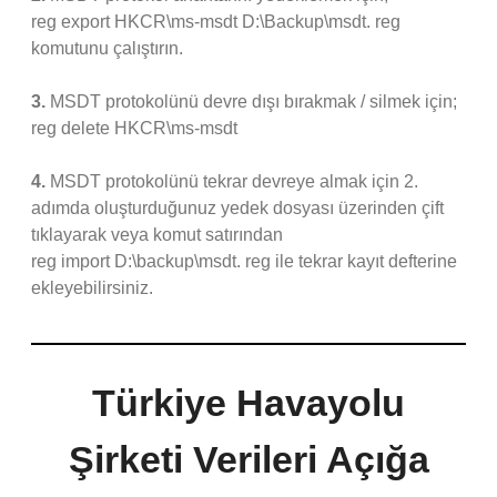
reg export HKCR\ms-msdt D:\Backup\msdt. reg
komutunu çalıştırın.
3.
MSDT protokolünü devre dışı bırakmak / silmek için;
reg delete HKCR\ms-msdt
4.
MSDT protokolünü tekrar devreye almak için 2.
adımda oluşturduğunuz yedek dosyası üzerinden çift
tıklayarak veya komut satırından
reg import D:\backup\msdt. reg ile tekrar kayıt defterine
ekleyebilirsiniz.
Türkiye Havayolu
Şirketi Verileri Açığa