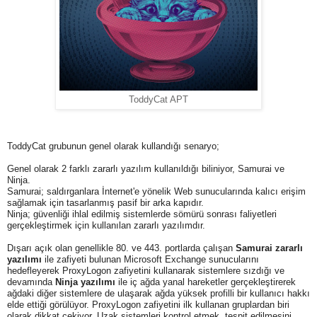
ToddyCat APT
ToddyCat grubunun genel olarak kullandığı senaryo;
Genel olarak 2 farklı zararlı yazılım kullanıldığı biliniyor, Samurai ve
Ninja.
Samurai; saldırganlara İnternet'e yönelik Web sunucularında kalıcı erişim
sağlamak için tasarlanmış pasif bir arka kapıdır.
Ninja; güvenliği ihlal edilmiş sistemlerde sömürü sonrası faliyetleri
gerçekleştirmek için kullanılan zararlı yazılımdır.
Dışarı açık olan genellikle 80. ve 443. portlarda çalışan
Samurai zararlı
yazılımı
ile zafiyeti bulunan Microsoft Exchange sunucularını
hedefleyerek ProxyLogon zafiyetini kullanarak sistemlere sızdığı ve
devamında
Ninja yazılımı
ile iç ağda yanal hareketler gerçekleştirerek
ağdaki diğer sistemlere de ulaşarak ağda yüksek profilli bir kullanıcı hakkı
elde ettiği görülüyor. ProxyLogon zafiyetini ilk kullanan gruplardan biri
olarak dikkat çekiyor. Uzak sistemleri kontrol etmek, tespit edilmesini