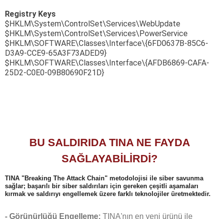
Registry Keys
$HKLM\System\ControlSet\
Services\WebUpdate
$HKLM\System\ControlSet\
Services\PowerService
$HKLM\SOFTWARE\Classes\
Interface\{6FD0637B-85C6-
D3A9-
CCE9-65A3F73ADED9}
$HKLM\SOFTWARE\Classes\
Interface\{AFDB6869-CAFA-
25D2-
C0E0-09B80690F21D}
BU SALDIRIDA TINA NE FAYDA
SAĞLAYABİLİRDİ?
TINA "Breaking The Attack Chain" metodolojisi ile siber savunma
sağlar; başarılı bir siber saldırıları için gereken çeşitli aşamaları
kırmak ve saldırıyı engellemek üzere farklı teknolojiler üretmektedir.
- Görünürlüğü Engelleme:
TINA'nın en yeni ürünü ile