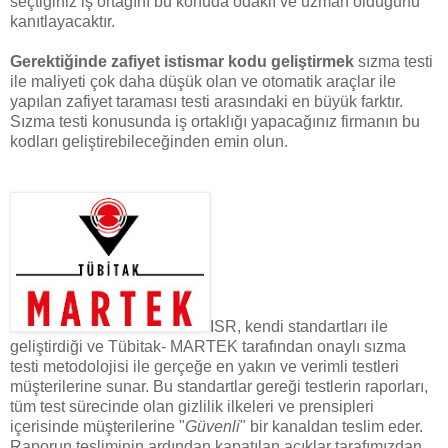
seçtiğiniz iş ortağını bu konuda odaklı ve uzman olduğunu
kanıtlayacaktır.
Gerektiğinde zafiyet istismar kodu geliştirmek
sızma testi
ile maliyeti çok daha düşük olan ve otomatik araçlar ile
yapılan zafiyet taraması testi arasındaki en büyük farktır.
Sızma testi konusunda iş ortaklığı yapacağınız firmanın bu
kodları geliştirebileceğinden emin olun.
ISR, kendi standartları ile
geliştirdiği ve Tübitak- MARTEK tarafından onaylı sızma
testi metodolojisi ile gerçeğe en yakın ve verimli testleri
müşterilerine sunar. Bu standartlar gereği testlerin raporları,
tüm test sürecinde olan gizlilik ilkeleri ve prensipleri
içerisinde müşterilerine "
Güvenli
" bir kanaldan teslim eder.
Raporun tesliminin ardından kapatılan açıklar tarafımızdan