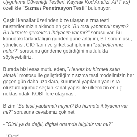
Uygulama Güvenliği Testleri, Kaynak Kod Analizi, APT v.s)
özellikle
"Sızma / Penetrasyon Testi"
bulunuyor.
Çeşitli kanallar üzerinden bize ulaşan sızma testi
müşterilerimizin aklında en çok
"Bu testi yaptırmalı mıyım?
Bu hizmete gerçekten ihtiyacım var mı?"
sorusu var. Bu
konudaki farkındalığın günden güne arttığını, BT sorumlusu,
yöneticisi, CIO 'ların ve şirket sahiplerinin "
zafiyetlerimiz
neler?
" sorusunu gündeme getirdiğini mutlulukla
söyleyebiliriz.
Burada bizi esas mutlu eden, "
Herkes bu hizmeti satın
almalı"
mottosu ile geliştirdiğimiz sızma testi modelimizin her
geçen gün daha uzaklara, kurumsal yapıların yanı sıra
oluşturduğumuz seçkin kanal yapısı ile ülkemizin en uç
noktasındaki KOBİ 'lere ulaşması.
Bizim
"Bu testi yaptırmalı mıyım? Bu hizmete ihtiyacım var
mı?"
sorusuna cevabımız çok net.
- "Gizli ya da değil, digital ortamda bilginiz var mı?"
- "
Evet
"