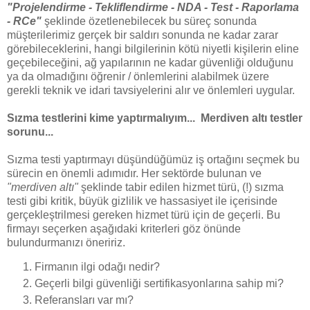
"Projelendirme - Tekliflendirme - NDA - Test - Raporlama
- RCe"
şeklinde özetlenebilecek bu süreç sonunda
müşterilerimiz gerçek bir saldırı sonunda ne kadar zarar
görebileceklerini, hangi bilgilerinin kötü niyetli kişilerin eline
geçebileceğini, ağ yapılarının ne kadar güvenliği olduğunu
ya da olmadığını öğrenir / önlemlerini alabilmek üzere
gerekli teknik ve idari tavsiyelerini alır ve önlemleri uygular.
Sızma testlerini kime yaptırmalıyım... Merdiven altı testler
sorunu...
Sızma testi yaptırmayı düşündüğümüz iş ortağını seçmek bu
sürecin en önemli adımıdır. Her sektörde bulunan ve
"merdiven altı"
şeklinde tabir edilen hizmet türü, (!) sızma
testi gibi kritik, büyük gizlilik ve hassasiyet ile içerisinde
gerçekleştrilmesi gereken hizmet türü için de geçerli. Bu
firmayı seçerken aşağıdaki kriterleri göz önünde
bulundurmanızı öneririz.
Firmanın ilgi odağı nedir?
Geçerli bilgi güvenliği sertifikasyonlarına sahip mi?
Referansları var mı?