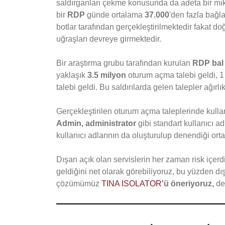
saldırganları çekme konusunda da adeta bir mıkn
bir
RDP
günde ortalama
37.000
'den fazla bağl
botlar tarafından gerçekleştirilmektedir fakat do
uğraşları devreye girmektedir.
Bir araştırma grubu tarafından kurulan
RDP bal
yaklaşık
3.5 milyon
oturum açma talebi geldi, 1 
talebi geldi. Bu saldırılarda gelen talepler ağırlı
Gerçekleştirilen oturum açma taleplerinde kull
Admin, administrator
gibi standart kullanıcı a
kullanıcı adlarının da oluşturulup denendiği orta
Dışarı açık olan servislerin her zaman risk içerdi
geldiğini net olarak görebiliyoruz, bu yüzden dış
çözümümüz
TINA ISOLATOR
'ü öneriyoruz,
de