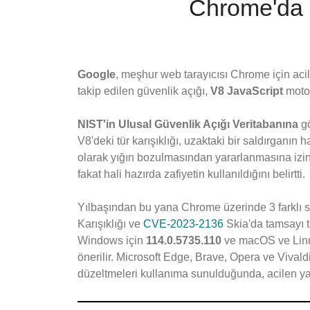
Chrome'da K
Google
, meşhur web tarayıcısı Chrome için aci
takip edilen güvenlik açığı,
V8 JavaScript
motor
NIST'in Ulusal Güvenlik Açığı Veritabanına
g
V8'deki tür karışıklığı, uzaktaki bir saldırganın 
olarak yığın bozulmasından yararlanmasına izin 
fakat hali hazırda zafiyetin kullanıldığını belirtti.
Yılbaşından bu yana Chrome üzerinde 3 farklı sıfı
Karışıklığı ve
CVE-2023-2136
Skia'da tamsayı ta
Windows için
114.0.5735.110
ve macOS ve Linu
önerilir. Microsoft Edge, Brave, Opera ve Vivaldi
düzeltmeleri kullanıma sunulduğunda, acilen ya