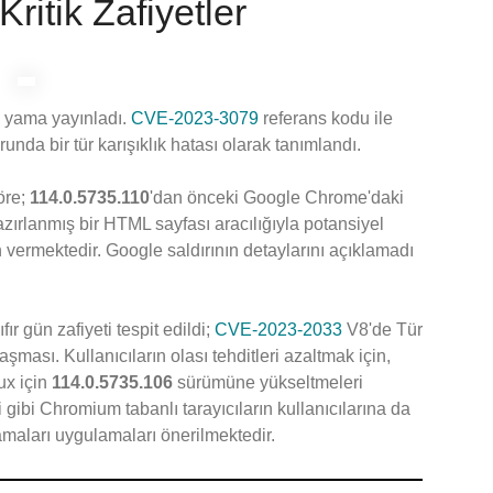
ritik Zafiyetler
l yama yayınladı.
CVE-2023-3079
referans kodu ile
unda bir tür karışıklık hatası olarak tanımlandı.
öre;
114.0.5735.110
'dan önceki Google Chrome'daki
hazırlanmış bir HTML sayfası aracılığıyla potansiyel
vermektedir. Google saldırının detaylarını açıklamadı
r gün zafiyeti tespit edildi;
CVE-2023-2033
V8'de Tür
şması. Kullanıcıların olası tehditleri azaltmak için,
x için
114.0.5735.106
sürümüne yükseltmeleri
 gibi Chromium tabanlı tarayıcıların kullanıcılarına da
maları uygulamaları önerilmektedir.