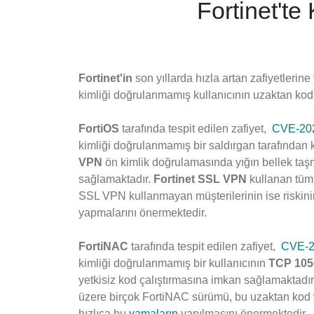
Fortinet'te 
Fortinet'in
son yıllarda hızla artan zafiyetlerin
kimliği doğrulanmamış kullanıcının uzaktan kod 
FortiOS
tarafında tespit edilen zafiyet,
CVE-20
kimliği doğrulanmamış bir saldırgan tarafından 
VPN
ön kimlik doğrulamasında yığın bellek ta
sağlamaktadır.
Fortinet SSL VPN
kullanan tüm 
SSL VPN kullanmayan müşterilerinin ise riskinin
yapmalarını önermektedir.
FortiNAC
tarafında tespit edilen zafiyet,
CVE-2
kimliği doğrulanmamış bir kullanıcının
TCP 105
yetkisiz kod çalıştırmasına imkan sağlamaktadır
üzere birçok FortiNAC sürümü, bu uzaktan kod y
hızlıca bu
yamaların
yapılmasını önermektedir.