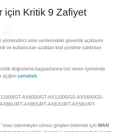
için Kritik 9 Zafiyet
 yönlendirici ürün serilerindeki güvenlik açıklarını
di ve kullanıcıları uzaktan kod yürütme saldırıları
 kimlik doğrulama baypaslarına izin veren içerisinde
k açığını
yamaladı
.
11000/GT-AX6000/GT-AX11000/GS-AX5400/GS-
-AX86U/RT-AX86S/RT-AX82U/RT-AX58U/RT-
olası istenmeyen izinsiz girişleri önlemek için
WAN