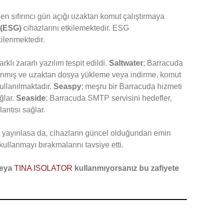
n sıfırıncı gün açığı uzaktan komut çalıştırmaya
 (ESG)
cihazlarını etkilemektedir. ESG
ilenmektedir.
lı zararlı yazılım tespit edildi.
Saltwater
; Barracuda
anmış ve uzaktan dosya yükleme veya indirme, komut
ullanılmaktadır.
Seaspy
; meşru bir Barracuda hizmeti
ağlar.
Seaside
; Barracuda SMTP servisini hedefler,
antısı sağlar.
yayınlasa da, cihazların güncel olduğundan emin
kullanmayı bırakmalarını tavsiye etti.
veya
TINA ISOLATOR
kullanmıyorsanız bu zafiyete