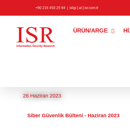
+90 216 450 25 94
|
bilgi [ at ] isr.com.tr
ÜRÜN/ARGE
H
barracuda zafiyet
etiketine sahip 
26 Haziran 2023
Siber Güvenlik Bülteni - Haziran 2023