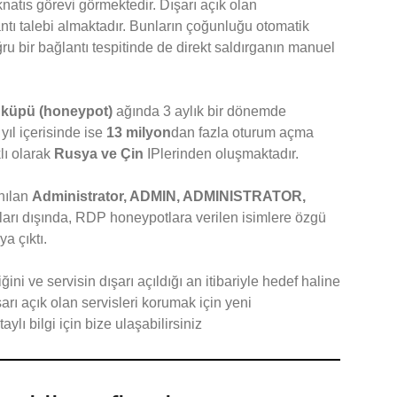
atıs görevi görmektedir. Dışarı açık olan
antı talebi almaktadır. Bunların çoğunluğu otomatik
ğru bir bağlantı tespitinde de direkt saldırganın manuel
 küpü (honeypot)
ağında 3 aylık bir dönemde
yıl içerisinde ise
13 milyon
dan fazla oturum açma
klı olarak
Rusya ve Çin
IPlerinden oluşmaktadır.
anılan
Administrator, ADMIN, ADMINISTRATOR,
dları dışında, RDP honeypotlara verilen isimlere özgü
ya çıktı.
ğini ve servisin dışarı açıldığı an itibariyle hedef haline
arı açık olan servisleri korumak için yeni
taylı bilgi için bize ulaşabilirsiniz