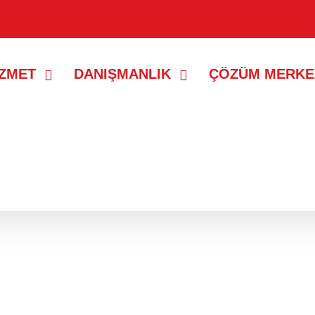
İZMET
DANIŞMANLIK
ÇÖZÜM MERKE
kayıtlar gösteriliyor.
Tüm kayıtları göster