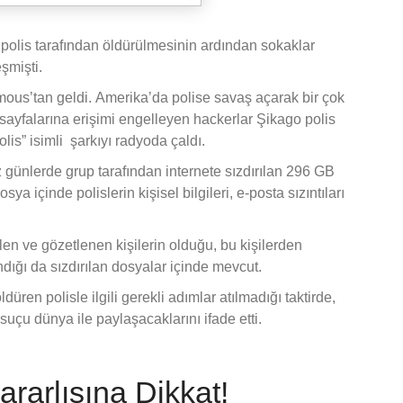
polis tarafından öldürülmesinin ardından sokaklar
şmişti.
mous’tan geldi. Amerika’da polise savaş açarak bir çok
t sayfalarına erişimi engelleyen hackerlar Şikago polis
olis” isimli şarkıyı radyoda çaldı.
günlerde grup tarafından internete sızdırılan 296 GB
 içinde polislerin kişisel bilgileri, e-posta sızıntıları
len ve gözetlenen kişilerin olduğu, bu kişilerden
ındığı da sızdırılan dosyalar içinde mevcut.
ren polisle ilgili gerekli adımlar atılmadığı taktirde,
k suçu dünya ile paylaşacaklarını ifade etti.
rarlısına Dikkat!