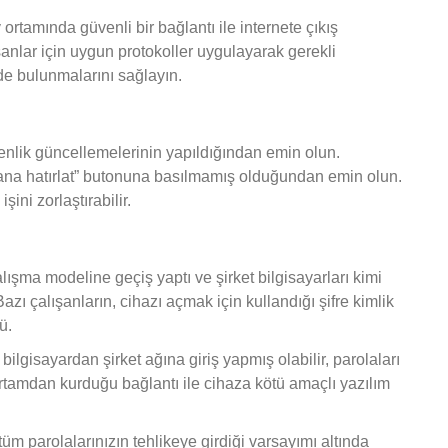
ortamında güvenli bir bağlantı ile internete çıkış
anlar için uygun protokoller uygulayarak gerekli
de bulunmalarını sağlayın.
venlik güncellemelerinin yapıldığından emin olun.
ana hatırlat” butonuna basılmamış olduğundan emin olun.
ini zorlaştırabilir.
alışma modeline geçiş yaptı ve şirket bilgisayarları kimi
Bazı çalışanların, cihazı açmak için kullandığı şifre kimlik
ü.
ilgisayardan şirket ağına giriş yapmış olabilir, parolaları
 ortamdan kurduğu bağlantı ile cihaza kötü amaçlı yazılım
 tüm parolalarınızın tehlikeye girdiği varsayımı altında