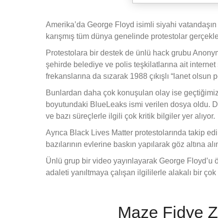
Amerika’da George Floyd isimli siyahi vatandaşın 
karışmış tüm dünya genelinde protestolar gerçekle
Protestolara bir destek de ünlü hack grubu Anony
şehirde belediye ve polis teşkilatlarına ait interne
frekanslarına da sızarak 1988 çıkışlı “lanet olsun p
Bunlardan daha çok konuşulan olay ise geçtiğimiz 
boyutundaki BlueLeaks ismi verilen dosya oldu. Dosya
ve bazı süreçlerle ilgili çok kritik bilgiler yer alıyor.
Ayrıca Black Lives Matter protestolarında takip edi
bazılarının evlerine baskın yapılarak göz altına al
Ünlü grup bir video yayınlayarak George Floyd’u öldü
adaleti yanıltmaya çalışan ilgililerle alakalı bir ço
Maze Fidye Za