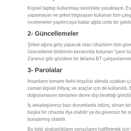
Kişisel laptop kullanmayı kesinlikle yasaklayın. Ev 
yapamayan ve şirket bilgisayarı kullanan tüm çalış
incelemeler yapılıncaya kadar ağda izole bir şekil
2- Güncellemeler
Şirket ağına giriş yapacak olan cihazların tüm gü
Güncelleme bildirimin kenarında bulunan “yarın b
Zararsız gibi gözüken bir tıklama BT çalışanlarının iş
3- Parolalar
İnsanların tamamı farklı koşullar altında uzaktan ç
zaman kişisel ihtiyaç ve araçlar için de kullanıldı. 
doğrulamasını tamamen devre dışı bıraktığı görüld
İş arkadaşlarınız bazı durumlarda ödünç alınan bir b
başka bir cihazda ifşa olabilir ya da güvensiz bir
bulaştırmış olabilir.
Bu kötü alışkanlıkların sonuçlarını hafifletmek için