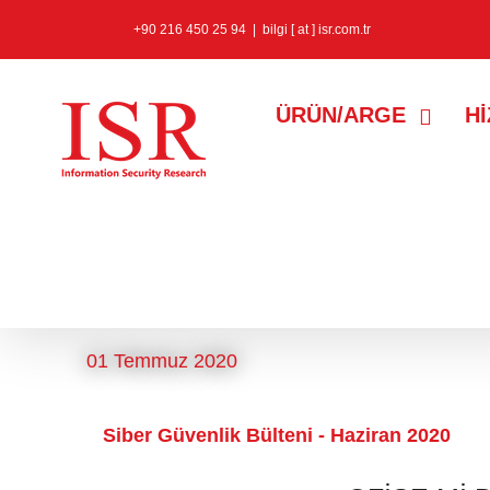
+90 216 450 25 94
|
bilgi [ at ] isr.com.tr
ÜRÜN/ARGE
H
mssql
etiketine sahip kayıtla
01 Temmuz 2020
Siber Güvenlik Bülteni - Haziran 2020