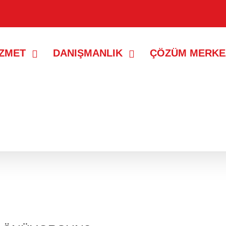
İZMET
DANIŞMANLIK
ÇÖZÜM MERKE
r gösteriliyor.
Tüm kayıtları göster