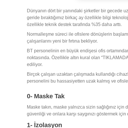
Dünyanın dört bir yanındaki şirketler bir gecede 
geride bıraktığımız birkaç ay özellikle bilgi teknoloj
özellikle teknik destek tarafında %35 daha arttı.
Normalleşme süreci ile ofislere dönüşlerin başlama
çalışanlarını yeni bir fırtına bekliyor.
BT personelinin en büyük endişesi ofis ortamından 
noktasında. Özellikle altın kural olan “TIKLAM
ediliyor.
Birçok çalışan uzaktan çalışmada kullandığı cihazl
personelini bu hassasiyetten uzak kalmış ve ofisl
0- Maske Tak
Maske takın, maske yalnızca sizin sağlığınız için d
güvenliği ve onlara karşı saygınızı göstermek için d
1- İzolasyon