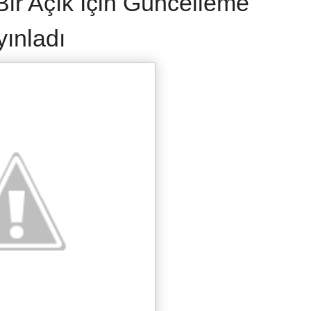
 Bir Açık İçin Güncelleme
yınladı