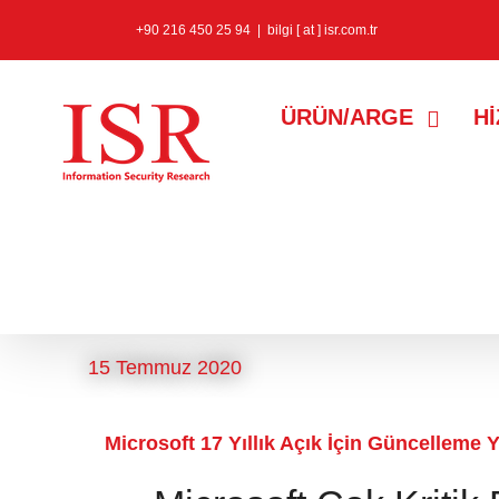
+90 216 450 25 94
|
bilgi [ at ] isr.com.tr
ÜRÜN/ARGE
H
windows server
etiketine sahip k
15 Temmuz 2020
Microsoft 17 Yıllık Açık İçin Güncelleme Y