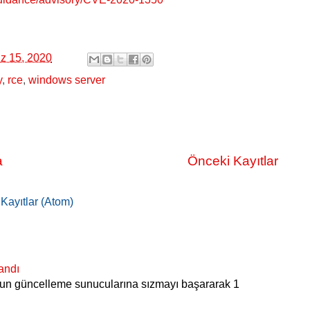
z 15, 2020
y
,
rce
,
windows server
a
Önceki Kayıtlar
:
Kayıtlar (Atom)
andı
S’un güncelleme sunucularına sızmayı başararak 1