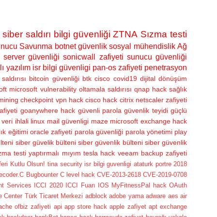
siber saldırı
bilgi güvenliği
ZTNA
Sızma testi
nucu Savunma
botnet
güvenlik
sosyal mühendislik
Ağ
server güvenliği
sonicwall zafiyeti
sunucu güvenliği
lı yazılım
isr bilgi güvenligi
pan-os zafiyeti
penetrasyon
saldırısı
bitcoin güvenliği
btk
cisco
covid19
dijital dönüşüm
oft
microsoft vulnerability
oltamala saldırısı
qnap hack
sağlık
 mining
checkpoint vpn hack
cisco hack
citrix netscaler zafiyeti
afiyeti
goanywhere hack
güvenli parola
güvenlik teyidi
güçlü
veri ihlali
linux
mail güvenligi
maze
microsoft exchange hack
ık eğitimi
oracle zafiyeti
parola güvenliği
parola yönetimi
play
lteni
siber güvelik bülteni
siber güvenlik bülteni
siber güvenlik
zma testi yaptırmalı mıyım
tesla hack
veeam backup zafiyeti
i Kutlu Olsun! tina security isr bilgi guvenligi ataturk portre
2018
lecoder.C
Bugbounter
C level hack
CVE-2013-2618
CVE-2019-0708
nt Services
ICCI 2020
ICCI Fuarı
IOS
MyFitnessPal hack
OAuth
e Center
Türk Ticaret Merkezi
adblock
adobe yama
adware
aes
air
ache ofbiz zafiyeti
api
app store hack
apple zafiyet
apt exchange