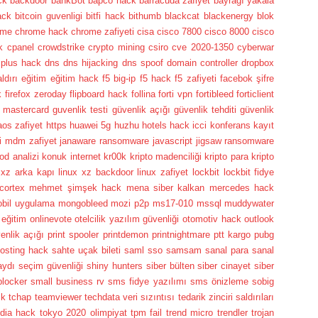
ck
backdoor
bankBot
bapco hack
barracuda zafiyet
bayrağı yakala
ack
bitcoin guvenligi
bitfi hack
bithumb
blackcat
blackenergy
blok
ome
chrome hack
chrome zafiyeti
cisa
cisco 7800
cisco 8000
cisco
k
cpanel
crowdstrike
crypto mining
csiro
cve 2020-1350
cyberwar
 plus hack
dns
dns hijacking
dns spoof
domain controller
dropbox
ldırı
eğitim
eğitim hack
f5 big-ip
f5 hack
f5 zafiyeti
facebok şifre
k
firefox zeroday
flipboard hack
follina
forti vpn
fortibleed
forticlient
 mastercard
guvenlik testi
güvenlik açığı
güvenlik tehditi
güvenlik
aos zafiyet
https
huawei 5g
huzhu hotels hack
icci konferans kayıt
ti mdm zafiyet
janaware ransomware
javascript
jigsaw ransomware
od analizi
konuk internet
kr00k
kripto madenciliği
kripto para
kripto
 xz arka kapı
linux xz backdoor
linux zafiyet
lockbit
lockbit fidye
cortex
mehmet şimşek hack
mena siber kalkan
mercedes hack
bil uygulama
mongobleed
mozi p2p
ms17-010
mssql
muddywater
 eğitim
onlinevote
otelcilik yazılım güvenliği
otomotiv hack
outlook
enlik açığı
print spooler
printdemon
printnightmare
ptt kargo
pubg
osting hack
sahte uçak bileti
saml sso
samsam
sanal para
sanal
aydı
seçim güvenliği
shiny hunters
siber bülten
siber cinayet
siber
locker
small business rv
sms fidye yazılımı
sms önizleme
sobig
ck
tchap
teamviewer
techdata veri sızıntısı
tedarik zinciri saldırıları
dia hack
tokyo 2020 olimpiyat
tpm fail
trend micro
trendler
trojan