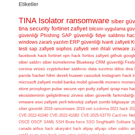
Etiketler
TINA Isolator
ransomware
siber güv
tina security
fortinet zafiyet
bitcoin
uygulama güve
güvenliği
Phishing
SAP güvenliği
fidye saldırısı
hac
windows
zararlı yazılım
ERP güvenliği
Ivanti zafiyeti
K
testi
sap zafiyeti
sophos zafiyeti
veri ihlali
vmware za
facebook hack
fortinet vpn hack
fortios zafiyeti
github
googl
siber saldırı
siber kümelenme
Bluekeep
CRM güvenliği
Fireb
corona virüsü
cryptolocker saldırısı
data sızıntısı
ddos
dna 
parola
hacker
hilmi develi
huawei casusluk
instagram hack
i
microsoft zafiyeti
mobil banka
mobil güvenlik
monero
monero
store
proxylogon
pulse secure vpn
putty zafiyet
qnap nas ha
ekosisteminin geliştirilmesi zirvesi
siber güvenlik farkındalığı
vmware esxi zafiyeti
yerli teknoloji
zafiyet
zombi bilgisayar
zt
siber güvenlik
2019 ransomware
2019 veri sızdırma
2021 hack
202
CVE-2022-41040
CVE-2022-41082
CVE-2025-53770
Cacti’nin Ne
OSCE
OSCP
SAML
SSH Brute force
SSO
SingHealth
Solitaire
S
canada
airbus hack
akaryakıt hack
alipay
altyapı siber saldırı
a