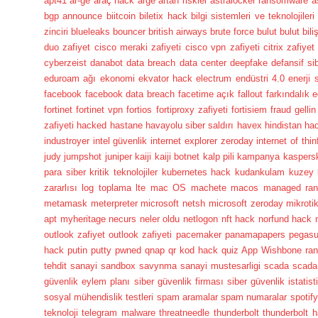
apt41
ar-ge
araç hack
arge
artan riskler
astralocker ransomware
a
bgp announce
biitcoin
biletix hack
bilgi sistemleri ve teknolojileri
zinciri
blueleaks
bouncer
british airways
brute force
bulut
bulut bili
duo zafiyet
cisco meraki zafiyeti
cisco vpn zafiyeti
citrix zafiyet
cyberzeist
danabot
data breach
data center
deepfake
defansif si
eduroam ağı
ekonomi
ekvator hack
electrum
endüstri 4.0
enerji 
facebook
facebook data breach
facetime açık
fallout
farkındalık e
fortinet
fortinet vpn
fortios
fortiproxy zafiyeti
fortisiem
fraud
gellin
zafiyeti
hacked
hastane
havayolu siber saldırı
havex
hindistan ha
industroyer
intel güvenlik
internet explorer zeroday
internet of thin
judy
jumpshot
juniper
kaiji
kaiji botnet
kalp pili
kampanya
kaspers
para siber
kritik teknolojiler
kubernetes hack
kudankulam
kuzey 
zararlısı
log toplama
lte
mac OS
machete
macos
managed ra
metamask
meterpreter
microsoft netsh
microsoft zeroday
mikroti
apt
myheritage
necurs
neler oldu
netlogon
nft hack
norfund hack
outlook zafiyet
outlook zafiyeti
pacemaker
panamapapers
pegas
hack
putin
putty
pwned
qnap
qr kod hack
quiz App Wishbone
ra
tehdit
sanayi
sandbox
savynma sanayi mustesarligi
scada
scada 
güvenlik eylem planı
siber güvenlik firması
siber güvenlik istatist
sosyal mühendislik testleri
spam aramalar
spam numaralar
spotif
teknoloji
telegram malware
threatneedle
thunderbolt
thunderbolt 