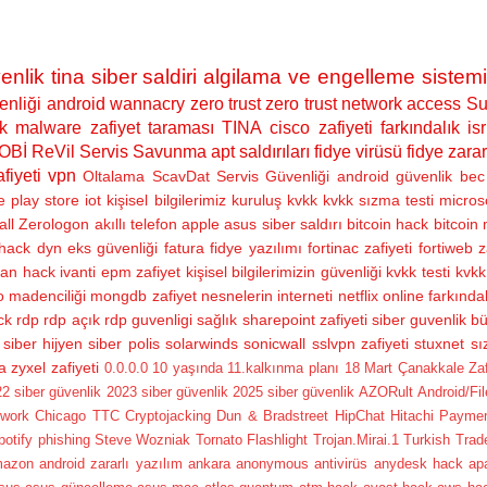
enlik
tina siber saldiri algilama ve engelleme sistemi
nliği
android
wannacry
zero trust
zero trust network access
Su
k
malware
zafiyet taraması
TINA
cisco zafiyeti
farkındalık
isr
OBİ
ReVil
Servis Savunma
apt saldırıları
fidye virüsü
fidye zarar
fiyeti
vpn
Oltalama
ScavDat
Servis Güvenliği
android güvenlik
bec 
e play store
iot
kişisel bilgilerimiz
kuruluş
kvkk
kvkk sızma testi
micros
all
Zerologon
akıllı telefon
apple
asus siber saldırı
bitcoin hack
bitcoin
hack
dyn
eks güvenliği
fatura
fidye yazılımı
fortinac zafiyeti
fortiweb z
ran hack
ivanti epm zafiyet
kişisel bilgilerimizin güvenliği
kvkk testi
kvkk 
 madenciliği
mongdb zafiyet
nesnelerin interneti
netflix
online farkındal
ck
rdp
rdp açık
rdp guvenligi
sağlık
sharepoint zafiyeti
siber guvenlik bü
siber hijyen
siber polis
solarwinds
sonicwall sslvpn zafiyeti
stuxnet
sı
a
zyxel zafiyeti
0.0.0.0
10 yaşında
11.kalkınma planı
18 Mart Çanakkale Zafer
2 siber güvenlik
2023 siber güvenlik
2025 siber güvenlik
AZORult
Android/Fi
twork
Chicago TTC
Cryptojacking
Dun & Bradstreet
HipChat
Hitachi Payme
potify phishing
Steve Wozniak
Tornato Flashlight
Trojan.Mirai.1
Turkish Trad
mazon
android zararlı yazılım
ankara
anonymous
antivirüs
anydesk hack
ap