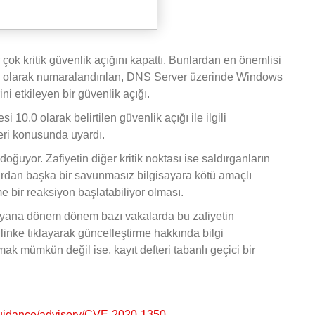
 çok kritik güvenlik açığını kapattı. Bunlardan en önemlisi
olarak numaralandırılan, DNS Server üzerinde Windows
ni etkileyen bir güvenlik açığı.
10.0 olarak belirtilen güvenlik açığı ile ilgili
eleri konusunda uyardı.
doğuyor. Zafiyetin diğer kritik noktası ise saldırganların
yardan başka bir savunmasız bilgisayara kötü amaçlı
e bir reaksiyon başlatabiliyor olması.
u yana dönem dönem bazı vakalarda bu zafiyetin
linke tıklayarak güncelleştirme hakkında bilgi
mak mümkün değil ise, kayıt defteri tabanlı geçici bir
-guidance/advisory/CVE-2020-1350