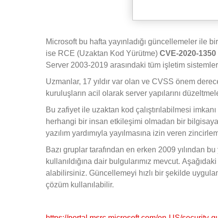
Microsoft bu hafta yayınladığı güncellemeler ile bir
ise RCE (Uzaktan Kod Yürütme)
CVE-2020-1350
Server 2003-2019 arasındaki tüm işletim sistemleri
Uzmanlar, 17 yıldır var olan ve CVSS önem derecesi 
kuruluşların acil olarak server yapılarını düzeltm
Bu zafiyet ile uzaktan kod çalıştırılabilmesi imkanı 
herhangi bir insan etkileşimi olmadan bir bilgisa
yazılım yardımıyla yayılmasına izin veren zincirlem
Bazı gruplar tarafından en erken 2009 yılından b
kullanıldığına dair bulgularımız mevcut. Aşağıdaki 
alabilirsiniz. Güncellemeyi hızlı bir şekilde uygula
çözüm kullanılabilir.
https://portal.msrc.microsoft.com/en-US/security