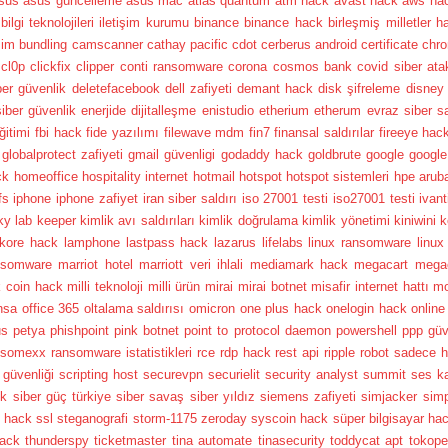
sus
asus güncelleme
asus mac
atlas quantum
atm hack
avast hack
aws ha
bilgi teknolojileri iletişim kurumu
binance
binance hack
birleşmiş milletler h
şim
bundling
camscanner
cathay pacific
cdot
cerberus android
certificate
chr
cl0p
clickfix
clipper
conti ransomware
corona
cosmos bank
covid siber ata
ber güvenlik
deletefacebook
dell zafiyeti
demant hack
disk şifreleme
disney
siber güvenlik
enerjide dijitalleşme
enistudio
etherium
etherum
evraz siber sa
ğitimi
fbi hack
fide yazılımı
filewave mdm
fin7
finansal saldırılar
fireeye hac
globalprotect zafiyeti
gmail güvenligi
godaddy hack
goldbrute
google
google
ck
homeoffice
hospitality internet
hotmail
hotspot
hotspot sistemleri
hpe arub
fs
iphone
iphone zafiyet
iran siber saldırı
iso 27001 testi
iso27001 testi
ivan
ky lab
keeper
kimlik avı saldırıları
kimlik doğrulama
kimlik yönetimi
kiniwini
k
kore hack
lamphone
lastpass hack
lazarus
lifelabs
linux ransomware
linux
nsomware
marriot hotel
marriott veri ihlali
mediamark hack
megacart
mega
k coin hack
milli teknoloji
milli ürün
mirai
mirai botnet
misafir internet hattı
mo
nsa
office 365
oltalama saldırısı
omicron
one plus hack
onelogin hack
online
us
petya
phishpoint
pink botnet
point to protocol daemon
powershell
ppp güv
nsomexx
ransomware istatistikleri
rce
rdp hack
rest api
ripple
robot
sadece h
güvenliği
scripting host
securevpn
securielit
security analyst summit
ses k
ik
siber güç türkiye
siber savaş
siber yıldız
siemens zafiyeti
simjacker
simp
y hack
ssl
steganografi
storm-1175 zeroday
syscoin hack
süper bilgisayar ha
hack
thunderspy
ticketmaster
tina automate
tinasecurity
toddycat apt
tokope