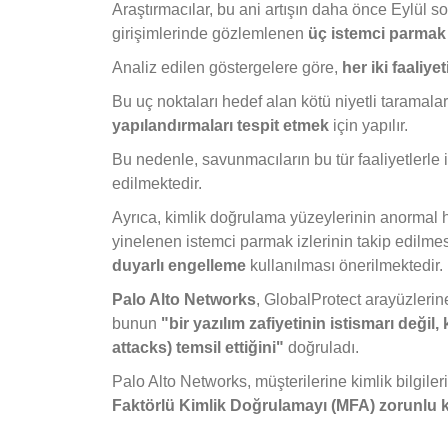
Araştırmacılar, bu ani artışın daha önce Eylül 
girişimlerinde gözlemlenen
üç istemci parmak i
Analiz edilen göstergelere göre,
her iki faaliy
Bu uç noktaları hedef alan kötü niyetli taramalar
yapılandırmaları tespit etmek
için yapılır.
Bu nedenle, savunmacıların bu tür faaliyetlerle il
edilmektedir.
Ayrıca, kimlik doğrulama yüzeylerinin anormal hı
yinelenen istemci parmak izlerinin takip edilmesi 
duyarlı engelleme
kullanılması önerilmektedir.
Palo Alto Networks
, GlobalProtect arayüzlerine
bunun
"bir yazılım zafiyetinin istismarı değil, 
attacks) temsil ettiğini"
doğruladı.
Palo Alto Networks, müşterilerine kimlik bilgile
Faktörlü Kimlik Doğrulamayı (MFA) zorunlu k