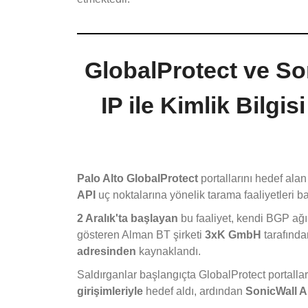
GlobalProtect ve So
IP ile Kimlik Bilgis
Palo Alto GlobalProtect
portallarını hedef ala
API
uç noktalarına yönelik tarama faaliyetleri 
2 Aralık'ta başlayan
bu faaliyet, kendi BGP ağın
gösteren Alman BT şirketi
3xK GmbH
tarafında
adresinden
kaynaklandı.
Saldırganlar başlangıçta GlobalProtect portallar
girişimleriyle
hedef aldı, ardından
SonicWall A