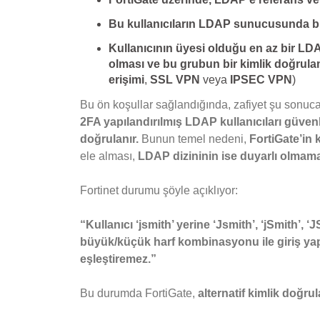
Bu kullanıcıların LDAP sunucusunda bi
Kullanıcının üyesi olduğu en az bir LD
olması ve bu grubun bir kimlik doğrula
erişimi
,
SSL VPN
veya
IPSEC VPN
)
Bu ön koşullar sağlandığında, zafiyet şu sonuca
2FA yapılandırılmış LDAP kullanıcıları güve
doğrulanır.
Bunun temel nedeni,
FortiGate’in 
ele alması,
LDAP dizininin ise duyarlı olmama
Fortinet durumu şöyle açıklıyor:
“Kullanıcı ‘jsmith’ yerine ‘Jsmith’, ‘jSmith’, ‘
büyük/küçük harf kombinasyonu ile giriş yapar
eşleştiremez.”
Bu durumda FortiGate,
alternatif kimlik doğr