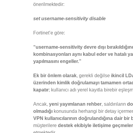
önerilmektedir:
set username-sensitivity disable
Fortinet’e göre:
“username-sensitivity devre dışı bırakıldığınd
kombinasyonları aynı kabul eder ve hatalı ya
yapılmasını engeller.”
Ek bir önlem olarak
, gerekli değilse
ikincil L
üzerinden kimlik doğrulamayı tamamen ortada
kapatır
; kullanıcı adı yerel kayıtla birebir eşle
Ancak,
yeni yayımlanan rehber
, saldırıların
do
olmadığı
konusunda herhangi bir detay içermeme
VPN kullanıcılarının doğrulandığına dair bir 
müşterilere
destek ekibiyle iletişime geçmelerin
etmektedir.