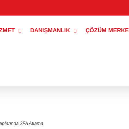
İZMET
DANIŞMANLIK
ÇÖZÜM MERKE
saplarında 2FA Atlama