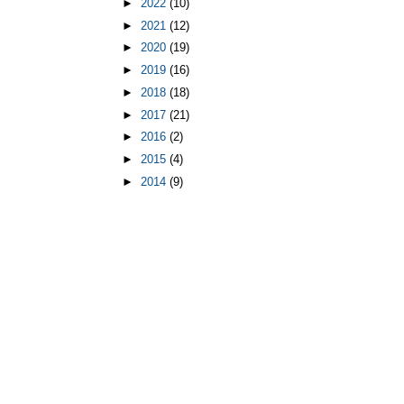
►
2022
(10)
►
2021
(12)
►
2020
(19)
►
2019
(16)
►
2018
(18)
►
2017
(21)
►
2016
(2)
►
2015
(4)
►
2014
(9)