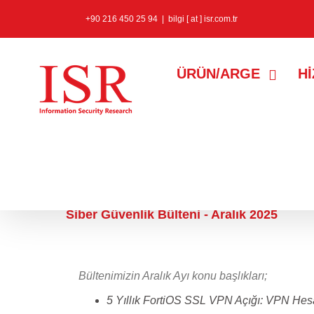
+90 216 450 25 94
|
bilgi [ at ] isr.com.tr
ÜRÜN/ARGE
H
30 Aralık 2025
Siber Güvenlik Bülteni - Aralık 2025
Bültenimizin Aralık Ayı konu başlıkları;
5 Yıllık FortiOS SSL VPN Açığı: VPN He