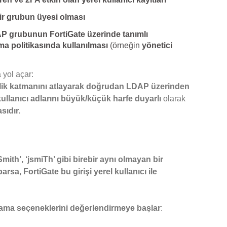
r grubun üyesi olması
AP grubunun FortiGate üzerinde tanımlı
ma politikasında kullanılması
(örneğin
yönetici
 yol açar:
nlik katmanını atlayarak doğrudan LDAP üzerinden
kullanıcı adlarını büyük/küçük harfe duyarlı
olarak
sıdır.
JSmith’, ‘jsmiTh’ gibi birebir aynı olmayan bir
sa, FortiGate bu girişi yerel kullanıcı ile
ulama seçeneklerini değerlendirmeye başlar
: