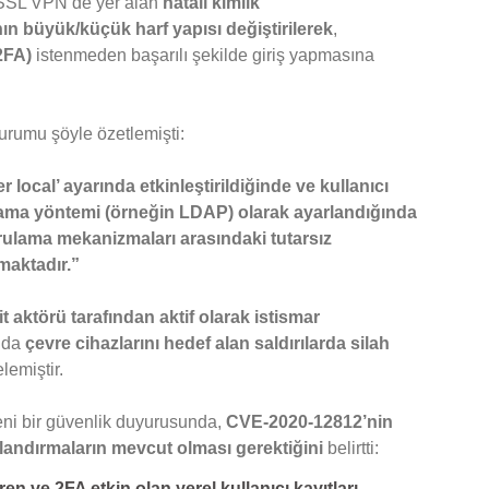
 SSL VPN’de yer alan
hatalı kimlik
nın büyük/küçük harf yapısı değiştirilerek
,
2FA)
istenmeden başarılı şekilde giriş yapmasına
urumu şöyle özetlemişti:
 local’ ayarında etkinleştirildiğinde ve kullanıcı
lama yöntemi (örneğin LDAP) olarak ayarlandığında
ğrulama mekanizmaları arasındaki tutarsız
maktadır.”
it aktörü tarafından aktif olarak istismar
ında
çevre cihazlarını hedef alan saldırılarda silah
lemiştir.
eni bir güvenlik duyurusunda,
CVE-2020-12812’nin
ılandırmaların mevcut olması gerektiğini
belirtti:
n ve 2FA etkin olan yerel kullanıcı kayıtları