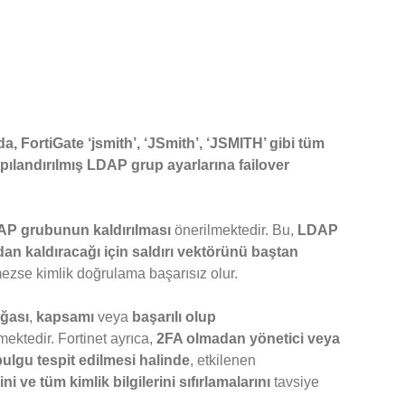
a, FortiGate ‘jsmith’, ‘JSmith’, ‘JSMITH’ gibi tüm
pılandırılmış LDAP grup ayarlarına failover
DAP grubunun kaldırılması
önerilmektedir. Bu,
LDAP
n kaldıracağı için saldırı vektörünü baştan
şmezse kimlik doğrulama başarısız olur.
ğası
,
kapsamı
veya
başarılı olup
ktedir. Fortinet ayrıca,
2FA olmadan yönetici veya
bulgu tespit edilmesi halinde
, etkilenen
i ve tüm kimlik bilgilerini sıfırlamalarını
tavsiye