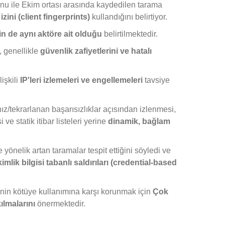
sonu ile Ekim ortası arasında kaydedilen tarama
zini (client fingerprints)
kullandığını belirtiyor.
etin de aynı aktöre ait olduğu
belirtilmektedir.
, genellikle
güvenlik zafiyetlerini ve hatalı
işkili
IP'leri izlemeleri ve engellemeleri
tavsiye
z/tekrarlanan başarısızlıklar açısından izlenmesi,
ve statik itibar listeleri yerine
dinamik, bağlam
 yönelik artan taramalar tespit ettiğini söyledi ve
kimlik bilgisi tabanlı saldırıları (credential-based
rinin kötüye kullanımına karşı korunmak için
Çok
ılmalarını
önermektedir.