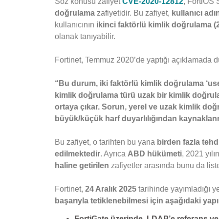
Söz konusu zafiyet
CVE-2020-12812
, FortiOS
doğrulama
zafiyetidir. Bu zafiyet,
kullanıcı adı
kullanıcının
ikinci faktörlü kimlik doğrulama (
olanak tanıyabilir.
Fortinet, Temmuz 2020’de yaptığı açıklamada d
“Bu durum, iki faktörlü kimlik doğrulama ‘user
kimlik doğrulama türü uzak bir kimlik doğru
ortaya çıkar. Sorun, yerel ve uzak kimlik do
büyük/küçük harf duyarlılığından kaynaklan
Bu zafiyet, o tarihten bu yana
birden fazla tehd
edilmektedir
. Ayrıca
ABD hükümeti
, 2021 yıl
haline getirilen
zafiyetler arasında bunu da liste
Fortinet,
24 Aralık 2025
tarihinde yayımladığı y
başarıyla tetiklenebilmesi için aşağıdaki yap
FortiGate üzerinde, LDAP’e referans vere