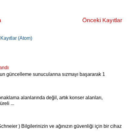
a
Önceki Kayıtlar
:
Kayıtlar (Atom)
andı
S’un güncelleme sunucularına sızmayı başararak 1
onaklama alanlarında değil, artık konser alanları,
reli ...
chneier ) Bilgilerinizin ve ağınızın güvenliği için bir cihaz