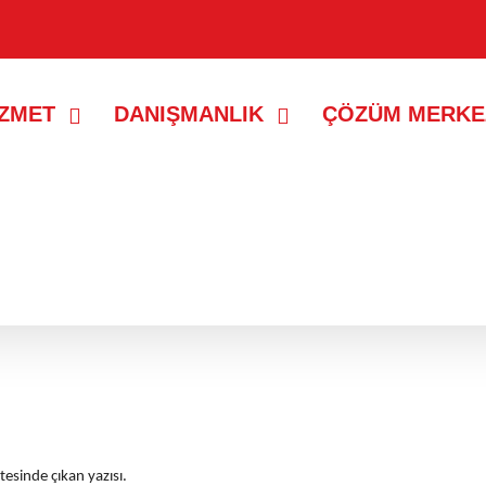
İZMET
DANIŞMANLIK
ÇÖZÜM MERKE
lar gösteriliyor.
Tüm kayıtları göster
esinde çıkan yazısı.