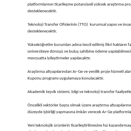
platformlarının ticarileşme potansiyeli yüksek araştırma 
desteklenecektir.
Teknoloji Transfer Ofislerinin (TTO) kurumsal yapısı ve insan
desteklenecektir.
Yükseköğretim kurumları adına tescil edilmiş fikri hakların fark
üniversiteye dönüşü ve buluş sahibine ödeme yapılabilmesi v
mevzuatta iyileştirmeler yapılacaktır.
Araştırma altyapılarından Ar-Ge ve yenilik proje hizmeti al
Kuponu programı uygulamaya konulacaktır.
Akademik teşvik sistemi, bilgi ve teknoloji transfer faaliyetler
Öncelikli sektörler başta olmak üzere araştırma altyapılarının
düzeyde işbirliği yapmasına imkân verecek Ar-Ge platformlar
Yeni teknolojik ürünlerin ticarileştirilmesine hız kazandırmaya