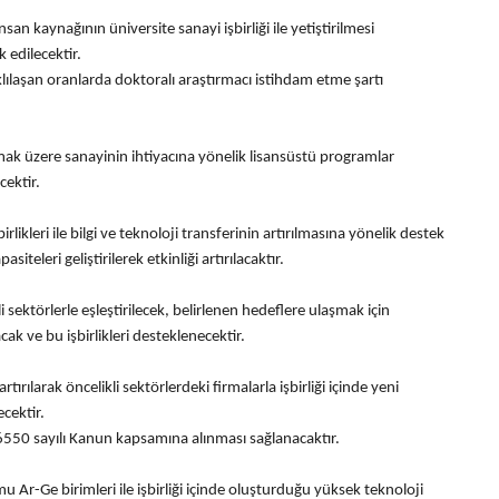
an kaynağının üniversite sanayi işbirliği ile yetiştirilmesi
 edilecektir.
lılaşan oranlarda doktoralı araştırmacı istihdam etme şartı
olmak üzere sanayinin ihtiyacına yönelik lisansüstü programlar
cektir.
irlikleri ile bilgi ve teknoloji transferinin artırılmasına yönelik destek
eleri geliştirilerek etkinliği artırılacaktır.
li sektörlerle eşleştirilecek, belirlenen hedeflere ulaşmak için
k ve bu işbirlikleri desteklenecektir.
rılarak öncelikli sektörlerdeki firmalarla işbirliği içinde yeni
ecektir.
n 6550 sayılı Kanun kapsamına alınması sağlanacaktır.
u Ar-Ge birimleri ile işbirliği içinde oluşturduğu yüksek teknoloji