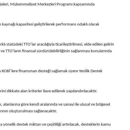
projeleri, Mükemmeliyet Merkezleri Programı kapsamında
 kaynağı kapasitesi geliştirilerek performans odaklı olarak
lı statüdeki TTO’lar aracılığıyla ticarileştirilmesi, elde edilen gelirin
e TTO’ların finansal sürdürülebilirliğinin sağlanması konularında
an KOBİ’lere finansman desteği sağlamak üzere Yenilik Destek
ini dikkate alan kriterler ilave edilerek yapılandırılacaktır.
, alanlarına göre kendi aralarında ve sanayi ile ulusal ve bölgesel
ının oluşturulması sağlanacaktır.
 yönelik destek miktarı ve çeşitliliği artırılacak, desteklerin kamu