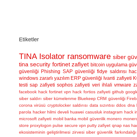
Etiketler
TINA Isolator
ransomware
siber güv
tina security
fortinet zafiyet
bitcoin
uygulama güve
güvenliği
Phishing
SAP güvenliği
fidye saldırısı
hac
windows
zararlı yazılım
ERP güvenliği
Ivanti zafiyeti
K
testi
sap zafiyeti
sophos zafiyeti
veri ihlali
vmware za
facebook hack
fortinet vpn hack
fortios zafiyeti
github
googl
siber saldırı
siber kümelenme
Bluekeep
CRM güvenliği
Fireb
corona virüsü
cryptolocker saldırısı
data sızıntısı
ddos
dna 
parola
hacker
hilmi develi
huawei casusluk
instagram hack
i
microsoft zafiyeti
mobil banka
mobil güvenlik
monero
monero
store
proxylogon
pulse secure vpn
putty zafiyet
qnap nas ha
ekosisteminin geliştirilmesi zirvesi
siber güvenlik farkındalığı