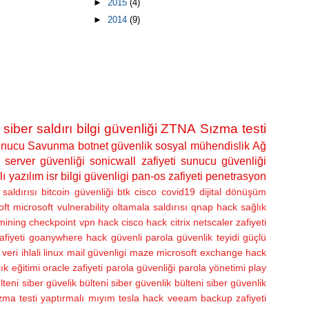
►
2015
(4)
►
2014
(9)
siber saldırı
bilgi güvenliği
ZTNA
Sızma testi
nucu Savunma
botnet
güvenlik
sosyal mühendislik
Ağ
server güvenliği
sonicwall zafiyeti
sunucu güvenliği
lı yazılım
isr bilgi güvenligi
pan-os zafiyeti
penetrasyon
saldırısı
bitcoin güvenliği
btk
cisco
covid19
dijital dönüşüm
oft
microsoft vulnerability
oltamala saldırısı
qnap hack
sağlık
 mining
checkpoint vpn hack
cisco hack
citrix netscaler zafiyeti
afiyeti
goanywhere hack
güvenli parola
güvenlik teyidi
güçlü
veri ihlali
linux
mail güvenligi
maze
microsoft exchange hack
ık eğitimi
oracle zafiyeti
parola güvenliği
parola yönetimi
play
lteni
siber güvelik bülteni
siber güvenlik bülteni
siber güvenlik
zma testi yaptırmalı mıyım
tesla hack
veeam backup zafiyeti