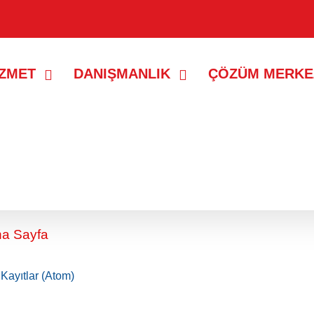
İZMET
DANIŞMANLIK
ÇÖZÜM MERKE
 yayın yok.
Tüm yayınları göster
a Sayfa
:
Kayıtlar (Atom)