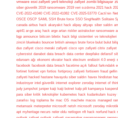
vmware esxi zafiyeti
yerli teknoloji
zafiyet
zombi bilgisayar
zt
siber güvenlik
2019 ransomware
2019 veri sızdırma
2021 hack
202
CVE-2022-41040
CVE-2022-41082
CVE-2025-53770
Cacti’nin Ne
OSCE
OSCP
SAML
SSH Brute force
SSO
SingHealth
Solitaire
S
canada
airbus hack
akaryakıt hack
alipay
altyapı siber saldırı
a
apt41
ar-ge
araç hack
arge
artan riskler
astralocker ransomware
a
bgp announce
biitcoin
biletix hack
bilgi sistemleri ve teknolojileri
zinciri
blueleaks
bouncer
british airways
brute force
bulut
bulut bili
duo zafiyet
cisco meraki zafiyeti
cisco vpn zafiyeti
citrix zafiyet
cyberzeist
danabot
data breach
data center
deepfake
defansif si
eduroam ağı
ekonomi
ekvator hack
electrum
endüstri 4.0
enerji 
facebook
facebook data breach
facetime açık
fallout
farkındalık e
fortinet
fortinet vpn
fortios
fortiproxy zafiyeti
fortisiem
fraud
gellin
zafiyeti
hacked
hastane
havayolu siber saldırı
havex
hindistan ha
industroyer
intel güvenlik
internet explorer zeroday
internet of thin
judy
jumpshot
juniper
kaiji
kaiji botnet
kalp pili
kampanya
kaspers
para siber
kritik teknolojiler
kubernetes hack
kudankulam
kuzey 
zararlısı
log toplama
lte
mac OS
machete
macos
managed ra
metamask
meterpreter
microsoft netsh
microsoft zeroday
mikroti
apt
myheritage
necurs
neler oldu
netlogon
nft hack
norfund hack
outlook zafiyet
outlook zafiyeti
pacemaker
panamapapers
pegas