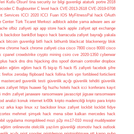
i Kutlu Olsun! tina security isr bilgi guvenligi ataturk portre
2018
lecoder.C
Bugbounter
C level hack
CVE-2013-2618
CVE-2019-0708
nt Services
ICCI 2020
ICCI Fuarı
IOS
MyFitnessPal hack
OAuth
e Center
Türk Ticaret Merkezi
adblock
adobe yama
adware
aes
air
ache ofbiz zafiyeti
api
app store hack
apple zafiyet
apt exchange
ck
backdoor
bankBot
bapco hack
barracuda zafiyet
bayrağı yakala
ack
bitcoin guvenligi
bitfi hack
bithumb
blackcat
blackenergy
blok
ome
chrome hack
chrome zafiyeti
cisa
cisco 7800
cisco 8000
cisco
k
cpanel
crowdstrike
crypto mining
csiro
cve 2020-1350
cyberwar
 plus hack
dns
dns hijacking
dns spoof
domain controller
dropbox
ldırı
eğitim
eğitim hack
f5 big-ip
f5 hack
f5 zafiyeti
facebok şifre
k
firefox zeroday
flipboard hack
follina
forti vpn
fortibleed
forticlient
 mastercard
guvenlik testi
güvenlik açığı
güvenlik tehditi
güvenlik
aos zafiyet
https
huawei 5g
huzhu hotels hack
icci konferans kayıt
ti mdm zafiyet
janaware ransomware
javascript
jigsaw ransomware
od analizi
konuk internet
kr00k
kripto madenciliği
kripto para
kripto
 xz arka kapı
linux xz backdoor
linux zafiyet
lockbit
lockbit fidye
cortex
mehmet şimşek hack
mena siber kalkan
mercedes hack
bil uygulama
mongobleed
mozi p2p
ms17-010
mssql
muddywater
 eğitim
onlinevote
otelcilik yazılım güvenliği
otomotiv hack
outlook
enlik açığı
print spooler
printdemon
printnightmare
ptt kargo
pubg