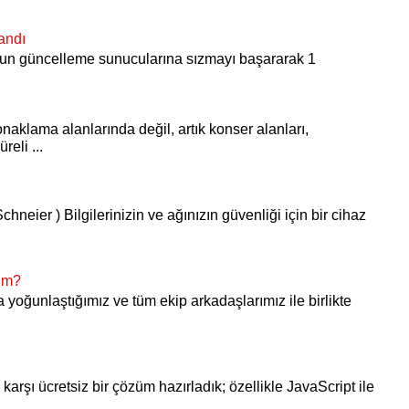
andı
S’un güncelleme sunucularına sızmayı başararak 1
onaklama alanlarında değil, artık konser alanları,
reli ...
chneier ) Bilgilerinizin ve ağınızın güvenliği için bir cihaz
yım?
ra yoğunlaştığımız ve tüm ekip arkadaşlarımız ile birlikte
karşı ücretsiz bir çözüm hazırladık; özellikle JavaScript ile