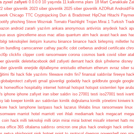
a
zyxel zafiyeti
0.0.0.0
10 yaşında
11.kalkınma planı
18 Mart Çanakkale Zafer
2 siber güvenlik
2023 siber güvenlik
2025 siber güvenlik
AZORult
Android/Fi
twork
Chicago TTC
Cryptojacking
Dun & Bradstreet
HipChat
Hitachi Payme
potify phishing
Steve Wozniak
Tornato Flashlight
Trojan.Mirai.1
Turkish Trad
mazon
android zararlı yazılım
ankara
anonymous
antivirüs
anydesk hack
ap
sus
asus güncelleme
asus mac
atlas quantum
atm hack
avast hack
aws ha
bilgi teknolojileri iletişim kurumu
binance
binance hack
birleşmiş milletler h
şim
bundling
camscanner
cathay pacific
cdot
cerberus android
certificate
chr
cl0p
clickfix
clipper
conti ransomware
corona
cosmos bank
covid siber ata
ber güvenlik
deletefacebook
dell zafiyeti
demant hack
disk şifreleme
disney
siber güvenlik
enerjide dijitalleşme
enistudio
etherium
etherum
evraz siber sa
ğitimi
fbi hack
fide yazılımı
filewave mdm
fin7
finansal saldırılar
fireeye hac
globalprotect zafiyeti
gmail güvenligi
godaddy hack
goldbrute
google
google
ck
homeoffice
hospitality internet
hotmail
hotspot
hotspot sistemleri
hpe arub
fs
iphone
iphone zafiyet
iran siber saldırı
iso 27001 testi
iso27001 testi
ivan
ky lab
keeper
kimlik avı saldırıları
kimlik doğrulama
kimlik yönetimi
kiniwini
k
kore hack
lamphone
lastpass hack
lazarus
lifelabs
linux ransomware
linux
nsomware
marriot hotel
marriott veri ihlali
mediamark hack
megacart
mega
k coin hack
milli teknoloji
milli ürün
mirai
mirai botnet
misafir internet hattı
mo
nsa
office 365
oltalama saldırısı
omicron
one plus hack
onelogin hack
online
us
petya
phishpoint
pink botnet
point to protocol daemon
powershell
ppp güv