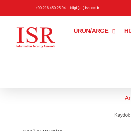
+90 216 450 25 94
|
bilgi [ at ] isr.com.tr
ÜRÜN/ARGE
H
windows
etiketine sahip
An
Kaydol