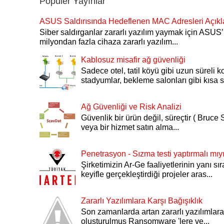
Popüler Yayınlar
ASUS Saldırısında Hedeflenen MAC Adresleri Açıkl
Siber saldırganlar zararlı yazılım yaymak için ASU
milyondan fazla cihaza zararlı yazılım...
Kablosuz misafir ağ güvenliği
Sadece otel, tatil köyü gibi uzun süreli k
stadyumlar, bekleme salonları gibi kısa sü
Ağ Güvenliği ve Risk Analizi
Güvenlik bir ürün değil, süreçtir ( Bruce S
veya bir hizmet satın alma...
Penetrasyon - Sızma testi yaptırmalı mı
Şirketimizin Ar-Ge faaliyetlerinin yanı sı
keyifle gerçekleştirdiği projeler aras...
Zararlı Yazılımlara Karşı Bağışıklık
Son zamanlarda artan zararlı yazılımlara 
oluşturulmuş Ransomware 'lere ve...