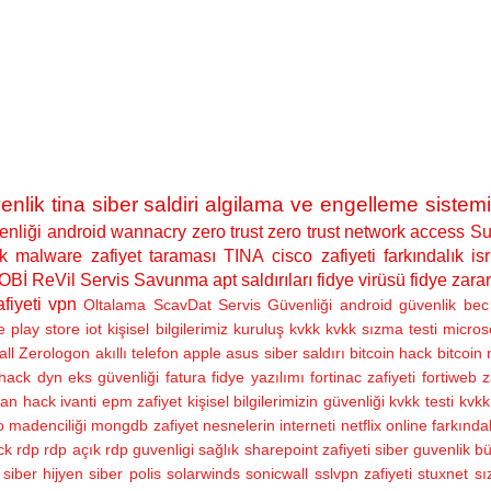
enlik
tina siber saldiri algilama ve engelleme sistemi
nliği
android
wannacry
zero trust
zero trust network access
Su
k
malware
zafiyet taraması
TINA
cisco zafiyeti
farkındalık
isr
OBİ
ReVil
Servis Savunma
apt saldırıları
fidye virüsü
fidye zarar
fiyeti
vpn
Oltalama
ScavDat
Servis Güvenliği
android güvenlik
bec 
e play store
iot
kişisel bilgilerimiz
kuruluş
kvkk
kvkk sızma testi
micros
all
Zerologon
akıllı telefon
apple
asus siber saldırı
bitcoin hack
bitcoin
hack
dyn
eks güvenliği
fatura
fidye yazılımı
fortinac zafiyeti
fortiweb z
ran hack
ivanti epm zafiyet
kişisel bilgilerimizin güvenliği
kvkk testi
kvkk 
 madenciliği
mongdb zafiyet
nesnelerin interneti
netflix
online farkındal
ck
rdp
rdp açık
rdp guvenligi
sağlık
sharepoint zafiyeti
siber guvenlik bü
siber hijyen
siber polis
solarwinds
sonicwall sslvpn zafiyeti
stuxnet
sı