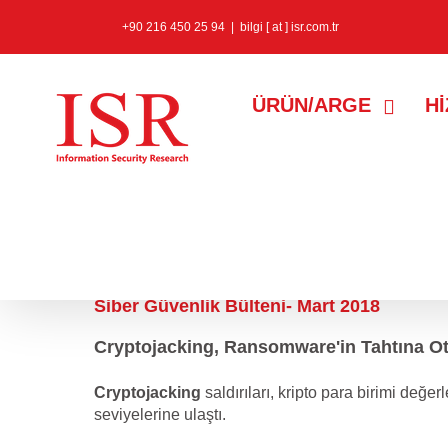
+90 216 450 25 94
|
bilgi [ at ] isr.com.tr
ÜRÜN/ARGE
H
02 Nisan 2018
Siber Güvenlik Bülteni- Mart 2018
Cryptojacking, Ransomware'in Tahtına O
Cryptojacking
saldırıları, kripto para birimi değer
seviyelerine ulaştı.