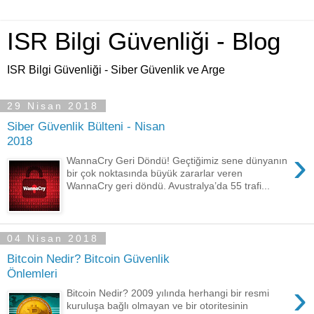
ISR Bilgi Güvenliği - Blog
ISR Bilgi Güvenliği - Siber Güvenlik ve Arge
29 Nisan 2018
Siber Güvenlik Bülteni - Nisan
2018
›
WannaCry Geri Döndü! Geçtiğimiz sene dünyanın
bir çok noktasında büyük zararlar veren
WannaCry geri döndü. Avustralya’da 55 trafi...
04 Nisan 2018
Bitcoin Nedir? Bitcoin Güvenlik
Önlemleri
›
Bitcoin Nedir? 2009 yılında herhangi bir resmi
kuruluşa bağlı olmayan ve bir otoritesinin