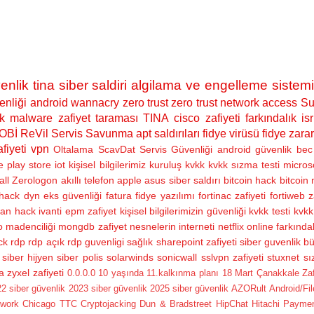
enlik
tina siber saldiri algilama ve engelleme sistemi
nliği
android
wannacry
zero trust
zero trust network access
Su
k
malware
zafiyet taraması
TINA
cisco zafiyeti
farkındalık
isr
OBİ
ReVil
Servis Savunma
apt saldırıları
fidye virüsü
fidye zarar
fiyeti
vpn
Oltalama
ScavDat
Servis Güvenliği
android güvenlik
bec 
e play store
iot
kişisel bilgilerimiz
kuruluş
kvkk
kvkk sızma testi
micros
all
Zerologon
akıllı telefon
apple
asus siber saldırı
bitcoin hack
bitcoin
hack
dyn
eks güvenliği
fatura
fidye yazılımı
fortinac zafiyeti
fortiweb z
ran hack
ivanti epm zafiyet
kişisel bilgilerimizin güvenliği
kvkk testi
kvkk 
 madenciliği
mongdb zafiyet
nesnelerin interneti
netflix
online farkındal
ck
rdp
rdp açık
rdp guvenligi
sağlık
sharepoint zafiyeti
siber guvenlik bü
siber hijyen
siber polis
solarwinds
sonicwall sslvpn zafiyeti
stuxnet
sı
a
zyxel zafiyeti
0.0.0.0
10 yaşında
11.kalkınma planı
18 Mart Çanakkale Zafer
2 siber güvenlik
2023 siber güvenlik
2025 siber güvenlik
AZORult
Android/Fi
twork
Chicago TTC
Cryptojacking
Dun & Bradstreet
HipChat
Hitachi Payme