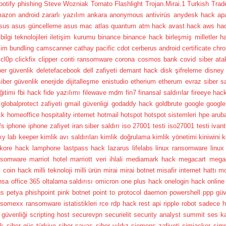
potify phishing
Steve Wozniak
Tornato Flashlight
Trojan.Mirai.1
Turkish Trad
mazon
android zararlı yazılım
ankara
anonymous
antivirüs
anydesk hack
ap
sus
asus güncelleme
asus mac
atlas quantum
atm hack
avast hack
aws ha
bilgi teknolojileri iletişim kurumu
binance
binance hack
birleşmiş milletler h
şim
bundling
camscanner
cathay pacific
cdot
cerberus android
certificate
chr
cl0p
clickfix
clipper
conti ransomware
corona
cosmos bank
covid siber ata
ber güvenlik
deletefacebook
dell zafiyeti
demant hack
disk şifreleme
disney
siber güvenlik
enerjide dijitalleşme
enistudio
etherium
etherum
evraz siber sa
ğitimi
fbi hack
fide yazılımı
filewave mdm
fin7
finansal saldırılar
fireeye hac
globalprotect zafiyeti
gmail güvenligi
godaddy hack
goldbrute
google
google
ck
homeoffice
hospitality internet
hotmail
hotspot
hotspot sistemleri
hpe arub
fs
iphone
iphone zafiyet
iran siber saldırı
iso 27001 testi
iso27001 testi
ivan
ky lab
keeper
kimlik avı saldırıları
kimlik doğrulama
kimlik yönetimi
kiniwini
k
kore hack
lamphone
lastpass hack
lazarus
lifelabs
linux ransomware
linux
nsomware
marriot hotel
marriott veri ihlali
mediamark hack
megacart
mega
k coin hack
milli teknoloji
milli ürün
mirai
mirai botnet
misafir internet hattı
mo
nsa
office 365
oltalama saldırısı
omicron
one plus hack
onelogin hack
online
us
petya
phishpoint
pink botnet
point to protocol daemon
powershell
ppp güv
nsomexx
ransomware istatistikleri
rce
rdp hack
rest api
ripple
robot
sadece h
güvenliği
scripting host
securevpn
securielit
security analyst summit
ses k
ik
siber güç türkiye
siber savaş
siber yıldız
siemens zafiyeti
simjacker
simp