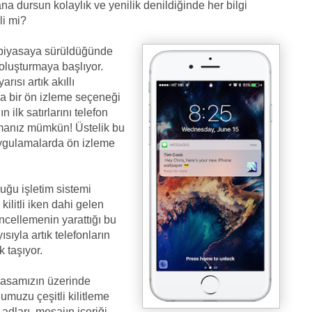
ana dursun kolaylık ve yenilik denildiğinde her bilgi
li mi?
k piyasaya sürüldüğünde
a oluşturmaya başlıyor.
rısı artık akıllı
la bir ön izleme seçeneği
 ilk satırlarını telefon
pmanız mümkün! Üstelik bu
uygulamalarda ön izleme
uğu işletim sistemi
ilitli iken dahi gelen
cellemenin yarattığı bu
ısıyla artık telefonların
 taşıyor.
 masamızın üzerinde
numuzu çeşitli kilitleme
 adları, mesajın içeriği