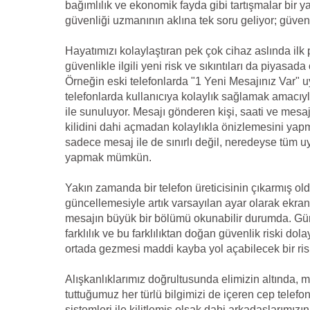
bağımlılık ve ekonomik fayda gibi tartışmalar bir y
güvenliği uzmanının aklına tek soru geliyor; güven
Hayatımızı kolaylaştıran pek çok cihaz aslında il
güvenlikle ilgili yeni risk ve sıkıntıları da piyasad
Örneğin eski telefonlarda "1 Yeni Mesajınız Var" uya
telefonlarda kullanıcıya kolaylık sağlamak amacıy
ile sunuluyor. Mesajı gönderen kişi, saati ve mesajın
kilidini dahi açmadan kolaylıkla önizlemesini ya
sadece mesaj ile de sınırlı değil, neredeyse tüm 
yapmak mümkün.
Yakın zamanda bir telefon üreticisinin çıkarmış old
güncellemesiyle artık varsayılan ayar olarak ekran k
mesajın büyük bir bölümü okunabilir durumda. Gün
farklılık ve bu farklılıktan doğan güvenlik riski dolay
ortada gezmesi maddi kayba yol açabilecek bir risk
Alışkanlıklarımız doğrultusunda elimizin altında,
tuttuğumuz her türlü bilgimizi de içeren cep telefo
sistemleri ile kilitlemiş olsak dahi arkadaşlarımızın