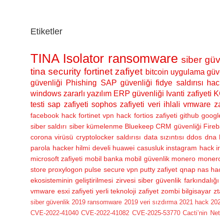
Etiketler
TINA Isolator
ransomware
siber güv
tina security
fortinet zafiyet
bitcoin
uygulama güve
güvenliği
Phishing
SAP güvenliği
fidye saldırısı
hac
windows
zararlı yazılım
ERP güvenliği
Ivanti zafiyeti
K
testi
sap zafiyeti
sophos zafiyeti
veri ihlali
vmware za
facebook hack
fortinet vpn hack
fortios zafiyeti
github
googl
siber saldırı
siber kümelenme
Bluekeep
CRM güvenliği
Fireb
corona virüsü
cryptolocker saldırısı
data sızıntısı
ddos
dna 
parola
hacker
hilmi develi
huawei casusluk
instagram hack
i
microsoft zafiyeti
mobil banka
mobil güvenlik
monero
monero
store
proxylogon
pulse secure vpn
putty zafiyet
qnap nas ha
ekosisteminin geliştirilmesi zirvesi
siber güvenlik farkındalığı
vmware esxi zafiyeti
yerli teknoloji
zafiyet
zombi bilgisayar
zt
siber güvenlik
2019 ransomware
2019 veri sızdırma
2021 hack
202
CVE-2022-41040
CVE-2022-41082
CVE-2025-53770
Cacti’nin Ne