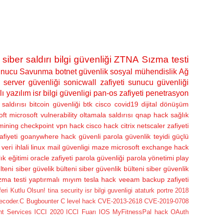
siber saldırı
bilgi güvenliği
ZTNA
Sızma testi
nucu Savunma
botnet
güvenlik
sosyal mühendislik
Ağ
server güvenliği
sonicwall zafiyeti
sunucu güvenliği
lı yazılım
isr bilgi güvenligi
pan-os zafiyeti
penetrasyon
saldırısı
bitcoin güvenliği
btk
cisco
covid19
dijital dönüşüm
oft
microsoft vulnerability
oltamala saldırısı
qnap hack
sağlık
 mining
checkpoint vpn hack
cisco hack
citrix netscaler zafiyeti
afiyeti
goanywhere hack
güvenli parola
güvenlik teyidi
güçlü
veri ihlali
linux
mail güvenligi
maze
microsoft exchange hack
ık eğitimi
oracle zafiyeti
parola güvenliği
parola yönetimi
play
lteni
siber güvelik bülteni
siber güvenlik bülteni
siber güvenlik
zma testi yaptırmalı mıyım
tesla hack
veeam backup zafiyeti
i Kutlu Olsun! tina security isr bilgi guvenligi ataturk portre
2018
lecoder.C
Bugbounter
C level hack
CVE-2013-2618
CVE-2019-0708
nt Services
ICCI 2020
ICCI Fuarı
IOS
MyFitnessPal hack
OAuth