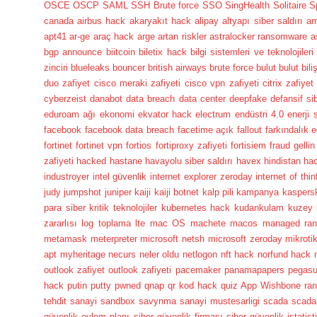
OSCE
OSCP
SAML
SSH Brute force
SSO
SingHealth
Solitaire
S
canada
airbus hack
akaryakıt hack
alipay
altyapı siber saldırı
a
apt41
ar-ge
araç hack
arge
artan riskler
astralocker ransomware
a
bgp announce
biitcoin
biletix hack
bilgi sistemleri ve teknolojileri
zinciri
blueleaks
bouncer
british airways
brute force
bulut
bulut bili
duo zafiyet
cisco meraki zafiyeti
cisco vpn zafiyeti
citrix zafiyet
cyberzeist
danabot
data breach
data center
deepfake
defansif si
eduroam ağı
ekonomi
ekvator hack
electrum
endüstri 4.0
enerji 
facebook
facebook data breach
facetime açık
fallout
farkındalık e
fortinet
fortinet vpn
fortios
fortiproxy zafiyeti
fortisiem
fraud
gellin
zafiyeti
hacked
hastane
havayolu siber saldırı
havex
hindistan ha
industroyer
intel güvenlik
internet explorer zeroday
internet of thin
judy
jumpshot
juniper
kaiji
kaiji botnet
kalp pili
kampanya
kaspers
para siber
kritik teknolojiler
kubernetes hack
kudankulam
kuzey 
zararlısı
log toplama
lte
mac OS
machete
macos
managed ra
metamask
meterpreter
microsoft netsh
microsoft zeroday
mikroti
apt
myheritage
necurs
neler oldu
netlogon
nft hack
norfund hack
outlook zafiyet
outlook zafiyeti
pacemaker
panamapapers
pegas
hack
putin
putty
pwned
qnap
qr kod hack
quiz App Wishbone
ra
tehdit
sanayi
sandbox
savynma sanayi mustesarligi
scada
scada 
güvenlik eylem planı
siber güvenlik firması
siber güvenlik istatist