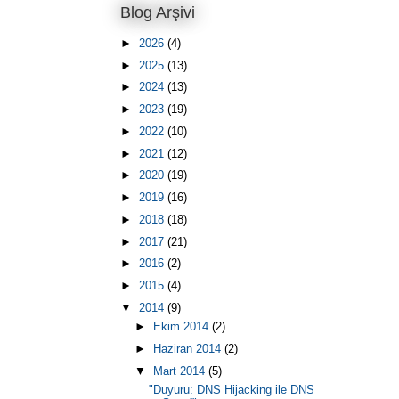
Blog Arşivi
►
2026
(4)
►
2025
(13)
►
2024
(13)
►
2023
(19)
►
2022
(10)
►
2021
(12)
►
2020
(19)
►
2019
(16)
►
2018
(18)
►
2017
(21)
►
2016
(2)
►
2015
(4)
▼
2014
(9)
►
Ekim 2014
(2)
►
Haziran 2014
(2)
▼
Mart 2014
(5)
"Duyuru: DNS Hijacking ile DNS