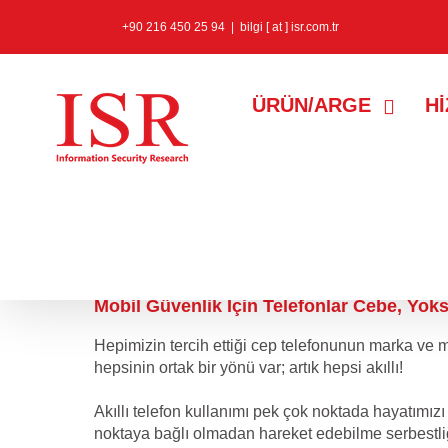
+90 216 450 25 94
|
bilgi [ at ] isr.com.tr
ÜRÜN/ARGE
H
14 Mart 2014
Mobil Güvenlik İçin Telefonlar Cebe, Yoks
Hepimizin tercih ettiği cep telefonunun marka ve m
hepsinin ortak bir yönü var; artık hepsi akıllı!
Akıllı telefon kullanımı pek çok noktada hayatımızı 
noktaya bağlı olmadan hareket edebilme serbestliğin