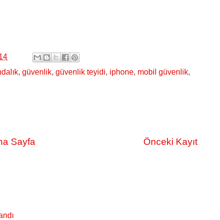
14
ndalık
,
güvenlik
,
güvenlik teyidi
,
iphone
,
mobil güvenlik
,
na Sayfa
Önceki Kayıt
andı