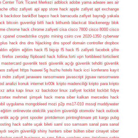
e Center
Türk Ticaret Merkezi
adblock
adobe yama
adware
aes
air
ache ofbiz zafiyeti
api
app store hack
apple zafiyet
apt exchange
ck
backdoor
bankBot
bapco hack
barracuda zafiyet
bayrağı yakala
ack
bitcoin guvenligi
bitfi hack
bithumb
blackcat
blackenergy
blok
ome
chrome hack
chrome zafiyeti
cisa
cisco 7800
cisco 8000
cisco
k
cpanel
crowdstrike
crypto mining
csiro
cve 2020-1350
cyberwar
 plus hack
dns
dns hijacking
dns spoof
domain controller
dropbox
ldırı
eğitim
eğitim hack
f5 big-ip
f5 hack
f5 zafiyeti
facebok şifre
k
firefox zeroday
flipboard hack
follina
forti vpn
fortibleed
forticlient
 mastercard
guvenlik testi
güvenlik açığı
güvenlik tehditi
güvenlik
aos zafiyet
https
huawei 5g
huzhu hotels hack
icci konferans kayıt
ti mdm zafiyet
janaware ransomware
javascript
jigsaw ransomware
od analizi
konuk internet
kr00k
kripto madenciliği
kripto para
kripto
 xz arka kapı
linux xz backdoor
linux zafiyet
lockbit
lockbit fidye
cortex
mehmet şimşek hack
mena siber kalkan
mercedes hack
bil uygulama
mongobleed
mozi p2p
ms17-010
mssql
muddywater
 eğitim
onlinevote
otelcilik yazılım güvenliği
otomotiv hack
outlook
enlik açığı
print spooler
printdemon
printnightmare
ptt kargo
pubg
osting hack
sahte uçak bileti
saml sso
samsam
sanal para
sanal
aydı
seçim güvenliği
shiny hunters
siber bülten
siber cinayet
siber
locker
small business rv
sms fidye yazılımı
sms önizleme
sobig