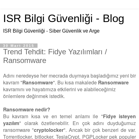
ISR Bilgi Güvenliği - Blog
ISR Bilgi Güvenliği - Siber Güvenlik ve Arge
30 Mart 2015
Trend Tehdit: Fidye Yazılımları /
Ransomware
Adını neredeyse her mecrada duymaya başladığımız yeni bir
kavram "
Ransomware
". Bu kısa makalede
Ransomware
kavramını ve hayatımıza etkilerini ve alabileceğimiz
önlemlere değinmek istedik.
Ransomware nedir?
Bu kavram kısa ve en temel anlamı ile "
Fidye isteyen
yazılım
" olarak özetlenebilir. En çok adını duyduğumuz
ransomware "
cryptolocker
". Ancak bir çok benzeri de var.
Torrentlocker, bitlocker, TeslaCrypt, PGPLocker pek populer