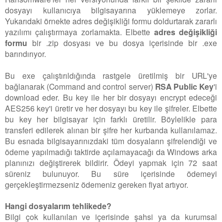
dosyayı kullanıcıya bilgisayarına yüklemeye zorlar.
Yukarıdaki örnekte adres değişikliği formu doldurtarak zararlı
yazılımı çalıştırmaya zorlamakta. Elbette
adres değişikliği
formu
bir .zip dosyası ve bu dosya içerisinde bir .exe
barındırıyor.
Bu exe çalıştırıldığında rastgele üretilmiş bir URL'ye
bağlanarak (Command and control server)
RSA Public Key
'i
download eder. Bu key ile her bir dosyayı encrypt edeceği
AES256 key'i üretir ve her dosyayı bu key ile şifreler. Elbette
bu key her bilgisayar için farklı üretilir. Böylelikle para
transferi edilerek alınan bir şifre her kurbanda kullanılamaz.
Bu esnada bilgisayarınızdaki tüm dosyaların şifrelendiği ve
ödeme yapılmadığı taktirde açılamayacağı da Windows arka
planınızı değiştirerek bildirir. Ödeyi yapmak için 72 saat
süreniz bulunuyor. Bu süre içerisinde ödemeyi
gerçekleştirmezseniz ödemeniz gereken fiyat artıyor.
Hangi dosyalarım tehlikede?
Bilgi çok kullanılan ve içerisinde şahsi ya da kurumsal