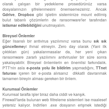
olarak çalışan bir yedekleme prosedürünüz varsa
dosyalarınızın şifrelenmesini önemsemezsiniz. Ancak
Gdrive
,
Dropbox
gibi işletim sisteminize mount edilmiş
bulut tabanlı çözümlerin de ransomware'ler tarafından
istismar edilebildiğini
unutmayalım.
Bireysel Önlemler
Eğer lisanslı bir antivirus yazılımınız varsa bunu
sık sık
güncelleme
yi ihmal etmeyin. Zero day olarak (Yani ilk
çıktıkları gün) yakalanmasalar da, her yeni çıkan
ransomware zararlı yazılımını antivirusler bir süre sonra
yakalayabilir. Bireysel önlemlerin en önemlisi farkındalık.
PTT'nin asla
e-posta yolu ile bildirim
yapmadığını,
TTnet
faturası
içeren bir e-posta alırsanız dikkatli davranmak
tamamen bireyin alması gereken bir önlem.
Kurumsal Önlemler
Kurumsal tarafta işler biraz daha ciddi ve karışık.
Firewall'larda bulunan web filtreleme sistemleri ise maalesef
yetersiz kalıyor. Indirilen .exe dosyanın erişmek istediği