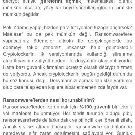
decrypt etmek (
şifrelerini açmak
) matematiksel olarak
mümkün olsa da, yüzyıllar boyu sürebileceğinden, pratikte
mümkün değildir.
Peki ödeme yapıp, bizden para isteyenleri tuzağa düşürsek?
Maalesef bu da pek mümkün değil. Ransomware'lere
yapacağınız ödemeler bitcoin ile gerçekleşmekte bu
ödemeyi takip etmemiz imkansız hale gelmektedir.
Cryptolocker'in ilk versiyonlarında kullandığı şifreleme
algoritmasının zafiyeti nedeni ile dosyalara ulaşılabiliyordu.
Hatta bazı güvenlik firmaları ücretsiz olarak decrypt hizmeti
de veriyordu. Ancak cryptolocker'in bugün geldiği durumda
bu söz konusu değil. Dosyalarınızı açmak için size yardımcı
olup para talep eden kişilere itibar etmemenizde fayda var.
Ransomware'lerden nasıl korunabilirim?
Ransomware'lerden korunmak için
%100 güvenli
bir teknik
yol maalesef bulunmuyor. Her tehdit türünde olduğu gibi,
ransomware'lerde de farkındalık ve bilinçlilik en önemli silah.
Ancak sık sık alınan backuplar ransomware saldırılarında
neredeyse sıfır zarar görülmesini sağlayabiliyor. Günlük