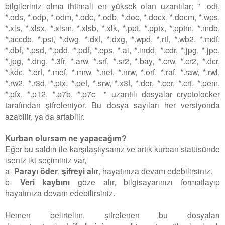
bilgileriniz olma ihtimali en yüksek olan uzantılar; "
.odt,
*.ods, *.odp, *.odm, *.odc, *.odb, *.doc, *.docx, *.docm, *.wps,
*.xls, *.xlsx, *.xlsm, *.xlsb, *.xlk, *.ppt, *.pptx, *.pptm, *.mdb,
*.accdb, *.pst, *.dwg, *.dxf, *.dxg, *.wpd, *.rtf, *.wb2, *.mdf,
*.dbf, *.psd, *.pdd, *.pdf, *.eps, *.ai, *.indd, *.cdr, *.jpg, *.jpe,
*.jpg, *.dng, *.3fr, *.arw, *.srf, *.sr2, *.bay, *.crw, *.cr2, *.dcr,
*.kdc, *.erf, *.mef, *.mrw, *.nef, *.nrw, *.orf, *.raf, *.raw, *.rwl,
*.rw2, *.r3d, *.ptx, *.pef, *.srw, *.x3f, *.der, *.cer, *.crt, *.pem,
*.pfx, *.p12, *.p7b, *.p7c " uzantılı dosyalar cryptolocker
tarafından şifreleniyor. Bu dosya sayıları her versiyonda
azabilir, ya da artabilir.
Kurban olursam ne yapacağım?
Eğer bu saldırı ile karşılaştıysanız ve artık kurban statüsünde
iseniz iki seçiminiz var,
a-
Parayı öder
,
şifreyi alır
, hayatınıza devam edebilirsiniz.
b-
Veri kaybını
göze alır, bilgisayarınızı formatlayıp
hayatınıza devam edebilirsiniz.
Hemen belirtelim, şifrelenen bu dosyaları