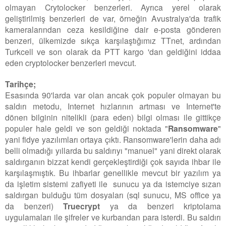
olmayan Crytolocker benzerleri. Ayrıca yerel olarak
geliştirilmiş benzerleri de var, örneğin Avustralya'da trafik
kameralarından ceza kesildiğine dair e-posta gönderen
benzeri, ülkemizde sıkça karşılaştığımız TTnet, ardından
Turkcell ve son olarak da PTT kargo 'dan geldiğini iddaa
eden cryptolocker benzerleri mevcut.
Tarihçe;
Esasında 90'larda var olan ancak çok populer olmayan bu
saldırı metodu, Internet hızlarının artması ve Internet'te
dönen bilginin nitelikli (para eden) bilgi olması ile gittikçe
populer hale geldi ve son geldiği noktada "
Ransomware
"
yani fidye yazılımları ortaya çıktı. Ransomware'lerin daha adı
belli olmadığı yıllarda bu saldırıyı "manuel" yani direkt olarak
saldırganın bizzat kendi gerçekleştirdiği çok sayıda ihbar ile
karşılaşmıştık. Bu ihbarlar genellikle mevcut bir yazılım ya
da işletim sistemi zafiyeti ile sunucu ya da istemciye sızan
saldırgan bulduğu tüm dosyaları (sql sunucu, MS office ya
da benzeri)
Truecrypt
ya da benzeri kriptolama
uygulamaları ile şifreler ve kurbandan para isterdi. Bu saldırı