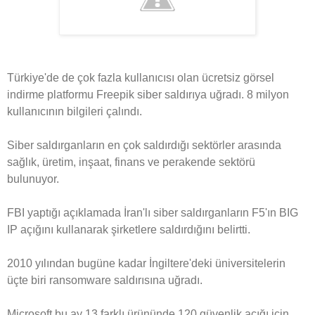
Türkiye'de de çok fazla kullanıcısı olan ücretsiz görsel
indirme platformu Freepik siber saldırıya uğradı. 8 milyon
kullanıcının bilgileri çalındı.
Siber saldırganların en çok saldırdığı sektörler arasında
sağlık, üretim, inşaat, finans ve perakende sektörü
bulunuyor.
FBI yaptığı açıklamada İran'lı siber saldırganların F5'ın BIG
IP açığını kullanarak şirketlere saldırdığını belirtti.
2010 yılından bugüne kadar İngiltere'deki üniversitelerin
üçte biri ransomware saldırısına uğradı.
Microsoft bu ay 13 farklı ürününde 120 güvenlik açığı için