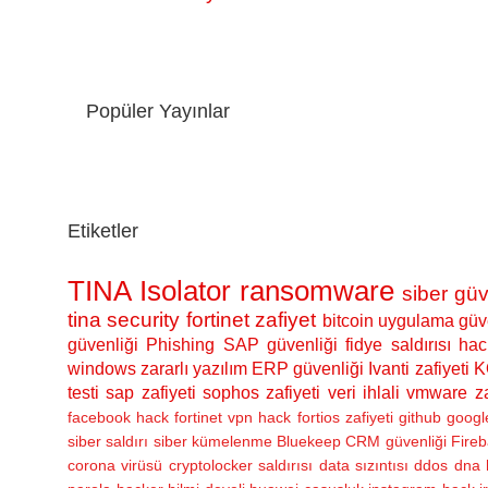
Popüler Yayınlar
Etiketler
TINA Isolator
ransomware
siber güv
tina security
fortinet zafiyet
bitcoin
uygulama güve
güvenliği
Phishing
SAP güvenliği
fidye saldırısı
hac
windows
zararlı yazılım
ERP güvenliği
Ivanti zafiyeti
K
testi
sap zafiyeti
sophos zafiyeti
veri ihlali
vmware za
facebook hack
fortinet vpn hack
fortios zafiyeti
github
googl
siber saldırı
siber kümelenme
Bluekeep
CRM güvenliği
Fireb
corona virüsü
cryptolocker saldırısı
data sızıntısı
ddos
dna 