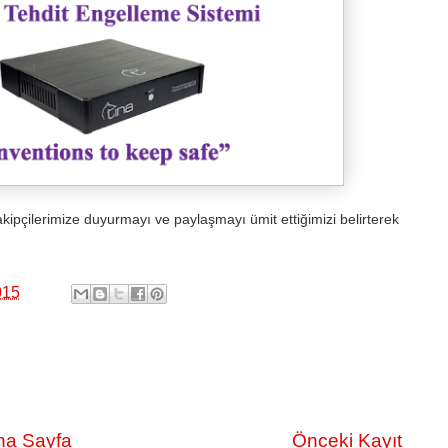
i takipçilerimize duyurmayı ve paylaşmayı ümit ettiğimizi belirterek
015
na Sayfa
Önceki Kayıt