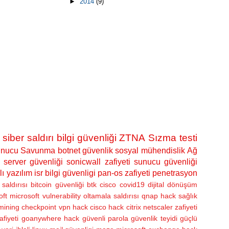
►
2014
(9)
siber saldırı
bilgi güvenliği
ZTNA
Sızma testi
nucu Savunma
botnet
güvenlik
sosyal mühendislik
Ağ
server güvenliği
sonicwall zafiyeti
sunucu güvenliği
lı yazılım
isr bilgi güvenligi
pan-os zafiyeti
penetrasyon
saldırısı
bitcoin güvenliği
btk
cisco
covid19
dijital dönüşüm
oft
microsoft vulnerability
oltamala saldırısı
qnap hack
sağlık
 mining
checkpoint vpn hack
cisco hack
citrix netscaler zafiyeti
afiyeti
goanywhere hack
güvenli parola
güvenlik teyidi
güçlü