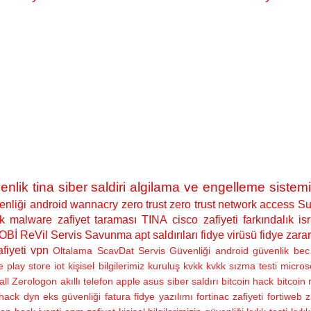
enlik
tina siber saldiri algilama ve engelleme sistemi
nliği
android
wannacry
zero trust
zero trust network access
Su
k
malware
zafiyet taraması
TINA
cisco zafiyeti
farkındalık
isr
OBİ
ReVil
Servis Savunma
apt saldırıları
fidye virüsü
fidye zarar
fiyeti
vpn
Oltalama
ScavDat
Servis Güvenliği
android güvenlik
bec 
e play store
iot
kişisel bilgilerimiz
kuruluş
kvkk
kvkk sızma testi
micros
all
Zerologon
akıllı telefon
apple
asus siber saldırı
bitcoin hack
bitcoin
hack
dyn
eks güvenliği
fatura
fidye yazılımı
fortinac zafiyeti
fortiweb z