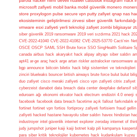
parola
hacker
hilmi develi
huawei casusluk
instagram hack
i
microsoft zafiyeti
mobil banka
mobil güvenlik
monero
monero
store
proxylogon
pulse secure vpn
putty zafiyet
qnap nas ha
ekosisteminin geliştirilmesi zirvesi
siber güvenlik farkındalığı
vmware esxi zafiyeti
yerli teknoloji
zafiyet
zombi bilgisayar
zt
siber güvenlik
2019 ransomware
2019 veri sızdırma
2021 hack
202
CVE-2022-41040
CVE-2022-41082
CVE-2025-53770
Cacti’nin Ne
OSCE
OSCP
SAML
SSH Brute force
SSO
SingHealth
Solitaire
S
canada
airbus hack
akaryakıt hack
alipay
altyapı siber saldırı
a
apt41
ar-ge
araç hack
arge
artan riskler
astralocker ransomware
a
bgp announce
biitcoin
biletix hack
bilgi sistemleri ve teknolojileri
zinciri
blueleaks
bouncer
british airways
brute force
bulut
bulut bili
duo zafiyet
cisco meraki zafiyeti
cisco vpn zafiyeti
citrix zafiyet
cyberzeist
danabot
data breach
data center
deepfake
defansif si
eduroam ağı
ekonomi
ekvator hack
electrum
endüstri 4.0
enerji 
facebook
facebook data breach
facetime açık
fallout
farkındalık e
fortinet
fortinet vpn
fortios
fortiproxy zafiyeti
fortisiem
fraud
gellin
zafiyeti
hacked
hastane
havayolu siber saldırı
havex
hindistan ha
industroyer
intel güvenlik
internet explorer zeroday
internet of thin
judy
jumpshot
juniper
kaiji
kaiji botnet
kalp pili
kampanya
kaspers
para siber
kritik teknolojiler
kubernetes hack
kudankulam
kuzey 