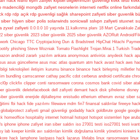
ran hack
ivanti epm zafiyet
kişisel bilgilerimizin güvenliği
kvkk testi
kvkk 
 madenciliği
mongdb zafiyet
nesnelerin interneti
netflix
online farkındal
ck
rdp
rdp açık
rdp guvenligi
sağlık
sharepoint zafiyeti
siber guvenlik bü
siber hijyen
siber polis
solarwinds
sonicwall sslvpn zafiyeti
stuxnet
sı
a
zyxel zafiyeti
0.0.0.0
10 yaşında
11.kalkınma planı
18 Mart Çanakkale Zafer
2 siber güvenlik
2023 siber güvenlik
2025 siber güvenlik
AZORult
Android/Fi
twork
Chicago TTC
Cryptojacking
Dun & Bradstreet
HipChat
Hitachi Payme
potify phishing
Steve Wozniak
Tornato Flashlight
Trojan.Mirai.1
Turkish Trad
mazon
android zararlı yazılım
ankara
anonymous
antivirüs
anydesk hack
ap
sus
asus güncelleme
asus mac
atlas quantum
atm hack
avast hack
aws ha
bilgi teknolojileri iletişim kurumu
binance
binance hack
birleşmiş milletler h
şim
bundling
camscanner
cathay pacific
cdot
cerberus android
certificate
chr
cl0p
clickfix
clipper
conti ransomware
corona
cosmos bank
covid siber ata
ber güvenlik
deletefacebook
dell zafiyeti
demant hack
disk şifreleme
disney
siber güvenlik
enerjide dijitalleşme
enistudio
etherium
etherum
evraz siber sa
ğitimi
fbi hack
fide yazılımı
filewave mdm
fin7
finansal saldırılar
fireeye hac
globalprotect zafiyeti
gmail güvenligi
godaddy hack
goldbrute
google
google
ck
homeoffice
hospitality internet
hotmail
hotspot
hotspot sistemleri
hpe arub
fs
iphone
iphone zafiyet
iran siber saldırı
iso 27001 testi
iso27001 testi
ivan
ky lab
keeper
kimlik avı saldırıları
kimlik doğrulama
kimlik yönetimi
kiniwini
k
kore hack
lamphone
lastpass hack
lazarus
lifelabs
linux ransomware
linux