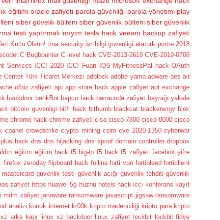
veri ihlali
linux
mail güvenligi
maze
microsoft exchange hack
ık eğitimi
oracle zafiyeti
parola güvenliği
parola yönetimi
play
lteni
siber güvelik bülteni
siber güvenlik bülteni
siber güvenlik
zma testi yaptırmalı mıyım
tesla hack
veeam backup zafiyeti
i Kutlu Olsun! tina security isr bilgi guvenligi ataturk portre
2018
lecoder.C
Bugbounter
C level hack
CVE-2013-2618
CVE-2019-0708
nt Services
ICCI 2020
ICCI Fuarı
IOS
MyFitnessPal hack
OAuth
e Center
Türk Ticaret Merkezi
adblock
adobe yama
adware
aes
air
ache ofbiz zafiyeti
api
app store hack
apple zafiyet
apt exchange
ck
backdoor
bankBot
bapco hack
barracuda zafiyet
bayrağı yakala
ack
bitcoin guvenligi
bitfi hack
bithumb
blackcat
blackenergy
blok
ome
chrome hack
chrome zafiyeti
cisa
cisco 7800
cisco 8000
cisco
k
cpanel
crowdstrike
crypto mining
csiro
cve 2020-1350
cyberwar
 plus hack
dns
dns hijacking
dns spoof
domain controller
dropbox
ldırı
eğitim
eğitim hack
f5 big-ip
f5 hack
f5 zafiyeti
facebok şifre
k
firefox zeroday
flipboard hack
follina
forti vpn
fortibleed
forticlient
 mastercard
guvenlik testi
güvenlik açığı
güvenlik tehditi
güvenlik
aos zafiyet
https
huawei 5g
huzhu hotels hack
icci konferans kayıt
ti mdm zafiyet
janaware ransomware
javascript
jigsaw ransomware
od analizi
konuk internet
kr00k
kripto madenciliği
kripto para
kripto
 xz arka kapı
linux xz backdoor
linux zafiyet
lockbit
lockbit fidye