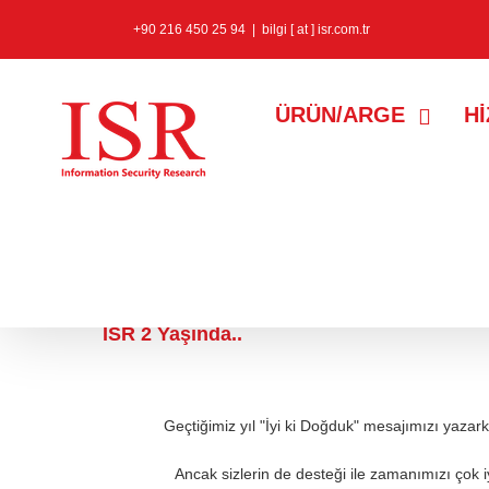
+90 216 450 25 94
|
bilgi [ at ] isr.com.tr
ÜRÜN/ARGE
H
23 Ekim 2015
ISR 2 Yaşında..
Geçtiğimiz yıl "İyi ki Doğduk" mesajımızı yaza
Ancak sizlerin de desteği ile zamanımızı çok iy