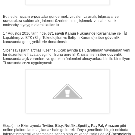
Botnet’ler,
spam e-postalar
göndermek, virüsleri yaymak, bilgisayar ve
sunuculara
saldırmak , internet üzerinden suç işlemek ve sahtekarlık
maksadıyla yaygın olarak kullanılır.
17 Ağustos 2016 tarihinde,
671 sayılı Kanun Hükmünde Kararname
ile TİB
kapatılmış ve BTK (Bİlgi Teknolojileri ve İletişim Kurumu)
siber güvenlik
konusunda geniş yetkilerle donatılmıştı.
Siber savaşların artması üzerine, Ocak ayında BTK tarafından yayınlanan yeni
bir düzenleme hayata geçirildi. Buna göre BTK, sistemleri
siber güvenlik
konusunda açık verenlere ve gereken önlemleri almayanlara bin ile bir milyon
Tl arasında ceza uygulayacak.
Geçtiğimiz Ekim ayında
Twitter, Etsy, Netflix, Spotify, PayPal, Amazon
gibi
online platformları ulaşılamaz hale getirerek dünya genelinde birçok noktada
internet problemi yaşanmasına sebep olan ve yaptığı saldırıda
IoT (nesnelerin