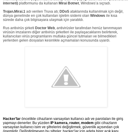
interneti)
platformunu da kullanan
Mirai Botnet
, Windows’a sıçradı.
Trojan.Mirai.1
adı verilen Truva atı;
DDoS
ataklarında kullanılmak için değil,
dünya genelinde en çok kullanılan işletim sistemi olan
Windows
ile kısa
sürede daha çok bilgisayara ulaşmak için yaratıldı.
Rus antivirüs şirketi
Doctor Web
, antivirüsler tarafından henüz tanınmayan
virüsün imzalarını diğer antivirüs şirketleri ile paylaşacaklarını belirterek,
kullanıcıları virüs programlarını mutlaka güncel tutmaları ve bilmedikleri
yerlerden gelen dosyaları kesinlikle açmamaları konusunda uyardı.
Hacker’lar 
öncelikle cihazların varsayılan kullanıcı adı ve parolaları ile giriş 
yapmayı denerler. Bu yüzden 
IP kamera, router, modem
 gibi cihazların 
varsayılan kullanıcı isim ve şifrelerini değiştirmek, güvenlik açısından çok 
önemlidir. Değiştirilmeyen bu şifreler, hacker’lar için adeta birer açık kapı 