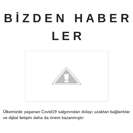
B İ Z D E N H A B E R
L E R
Ülkemizde yaşanan Covid19 salgınından dolayı uzaktan bağlantılar
ve dijital iletişim daha da önem kazanmıştır.