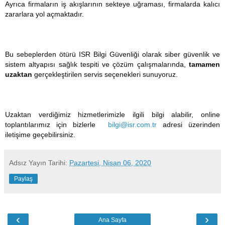
Ayrıca firmaların iş akışlarının sekteye uğraması, firmalarda kalıcı
zararlara yol açmaktadır.
Bu sebeplerden ötürü ISR Bilgi Güvenliği olarak siber güvenlik ve
sistem altyapısı sağlık tespiti ve çözüm çalışmalarında,
tamamen
uzaktan
gerçekleştirilen servis seçenekleri sunuyoruz.
Uzaktan verdiğimiz hizmetlerimizle ilgili bilgi alabilir, online
toplantılarımız için bizlerle
bilgi@isr.com.tr
adresi üzerinden
iletişime geçebilirsiniz.
Adsız
Yayın Tarihi:
Pazartesi, Nisan 06, 2020
Paylaş
‹
›
Ana Sayfa