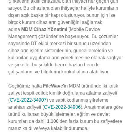
Şirketlerin akıllı cihazlara olan ihtiyacı her geçen gün
artıyor. Bu cihazlara olan ihtiyaçlar haliyle kurumların
dışarı açık başka bir kapı oluşturuyor, bunun için ise
birçok kurum cihazların güvenliğini sağlamak
adına
MDM Cihaz Yönetimi
(Mobile Device
Management) çözümlerine başvuruyor. Bu çözümler
sayesinde BT ekibi merkezi bir sunucu üzerinden
cihazların işletim sistemlerinin, güncellemelerin ve
kullanılan uygulamaların yönetilmesine olanak sağlıyor
ve şirketler bu şekilde hem cihazları hem de
çalışanlarını ve bilgilerini kontrol altına alabiliyor.
Geçtiğimiz hafta
FileWave
'in MDM ürününde iki kritik
zafiyet tespit edildi; kimlik doğrulama atlatma zafiyeti
(
CVE-2022-34907
) ve sabit kodlanmış şifreleme
anahtarı zafiyeti (
CVE-2022-34906
). Araştırmalara göre
ürünü kullanan büyük işletmeler, eğitim ve devlet
kurumları da dahil
1.100
'den fazla kurum bu zafiyetlere
maruz kaldı ve/veya kalabilir durumda.