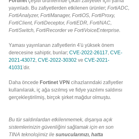
Fortinet
çeşitli ürünlerinde çıkan zafiyetler için yama
yayınladı. Bu zafiyetlerden etkilenen ürünler;
FortiADC,
FortiAnalyzer, FortiManager, FortiOS, FortiProxy,
FortiClient, FortiDeceptor, FortiEDR, FortiNAC,
FortiSwitch, FortiRecorder ve FortiVoiceEnterprise.
Yaması yayınlanan zafiyetlerin 4'ü yüksek önem
derecesine sahiptir, bunlar;
CVE-2022-26117
,
CVE-
2021-43072
,
CVE-2022-30302
ve
CVE-2021-
41031
'dir.
Daha öncede
Fortinet VPN
cihazlarındaki zafiyetler
kullanılarak, iç ağa sızılmış ve fidye yazılımı saldırısı
gerçekleştirilmiş, birçok şirket mağdur olmuştu.
Bu tür saldırılardan etkilenmemek, dışarıya açık
sistemlerinizin güvenliğini sağlamak için en son
TINA teknolojimiz ile
sunucularınızı, hatta