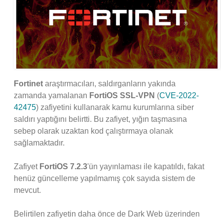
Fortinet
araştırmacıları, saldırganların yakında
zamanda yamalanan
FortiOS SSL-VPN
(
CVE-2022-
42475
) zafiyetini kullanarak kamu kurumlarına siber
saldırı yaptığını belirtti. Bu zafiyet, yığın taşmasına
sebep olarak uzaktan kod çalıştırmaya olanak
sağlamaktadır.
Zafiyet
FortiOS 7.2.3
'ün yayınlaması ile kapatıldı, fakat
henüz güncelleme yapılmamış çok sayıda sistem de
mevcut.
Belirtilen zafiyetin daha önce de Dark Web üzerinden