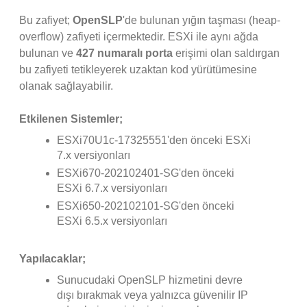
Bu zafiyet;
OpenSLP
'de bulunan yığın taşması (heap-
overflow) zafiyeti içermektedir. ESXi ile aynı ağda
bulunan ve
427 numaralı porta
erişimi olan saldırgan
bu zafiyeti tetikleyerek uzaktan kod yürütümesine
olanak sağlayabilir.
Etkilenen Sistemler;
ESXi70U1c-17325551'den önceki ESXi
7.x versiyonları
ESXi670-202102401-SG'den önceki
ESXi 6.7.x versiyonları
ESXi650-202102101-SG'den önceki
ESXi 6.5.x versiyonları
Yapılacaklar;
Sunucudaki OpenSLP hizmetini devre
dışı bırakmak veya yalnızca güvenilir IP