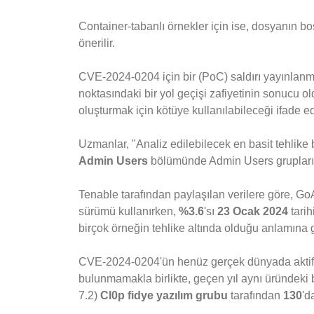
Container-tabanlı örnekler için ise, dosyanın bo
önerilir.
CVE-2024-0204 için bir (PoC) saldırı yayınlanmı
noktasındaki bir yol geçişi zafiyetinin sonucu ol
oluşturmak için kötüye kullanılabileceği ifade ed
Uzmanlar, "Analiz edilebilecek en basit tehlike 
Admin Users
bölümünde Admin Users gruplarına
Tenable tarafından paylaşılan verilere göre, G
sürümü kullanırken,
%3.6
'sı
23 Ocak 2024
tarih
birçok örneğin tehlike altında olduğu anlamına 
CVE-2024-0204'ün henüz gerçek dünyada aktif ol
bulunmamakla birlikte, geçen yıl aynı üründeki b
7.2)
Cl0p fidye yazılım grubu
tarafından
130
'd