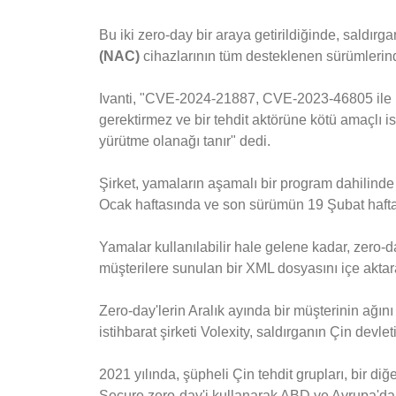
Bu iki zero-day bir araya getirildiğinde, saldırga
(NAC)
cihazlarının tüm desteklenen sürümlerinde 
Ivanti, "CVE-2024-21887, CVE-2023-46805 ile bir
gerektirmez ve bir tehdit aktörüne kötü amaçlı i
yürütme olanağı tanır" dedi.
Şirket, yamaların aşamalı bir program dahilinde 
Ocak haftasında ve son sürümün 19 Şubat hafta
Yamalar kullanılabilir hale gelene kadar, zero-da
müşterilere sunulan bir XML dosyasını içe aktarara
Zero-day'lerin Aralık ayında bir müşterinin ağını 
istihbarat şirketi Volexity, saldırganın Çin devle
2021 yılında, şüpheli Çin tehdit grupları, bir diğ
Secure zero-day'i kullanarak ABD ve Avrupa'da