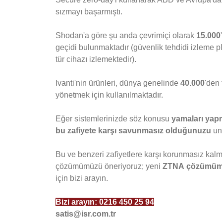
sızmayı başarmıştı.
Shodan'a göre şu anda çevrimiçi olarak
15.000
geçidi bulunmaktadır (güvenlik tehdidi izleme 
tür cihazı izlemektedir).
Ivanti'nin ürünleri, dünya genelinde
40.000
'den 
yönetmek için kullanılmaktadır.
Eğer sistemlerinizde söz konusu
yamaları yap
bu zafiyete karşı savunmasız olduğunuzu
un
Bu ve benzeri zafiyetlere karşı korunmasız ka
çözümümüzü öneriyoruz; yeni
ZTNA
çözümü
için bizi arayın.
Bizi arayın:
0216 450 25 94
satis@isr.com.tr