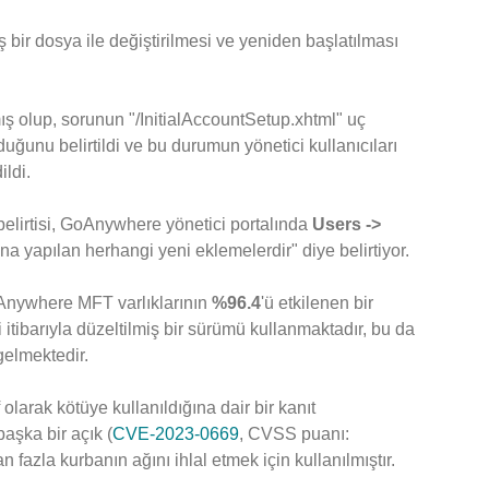
ş bir dosya ile değiştirilmesi ve yeniden başlatılması
ş olup, sorunun "/InitialAccountSetup.xhtml" uç
duğunu belirtildi ve bu durumun yönetici kullanıcıları
ildi.
belirtisi, GoAnywhere yönetici portalında
Users ->
 yapılan herhangi yeni eklemelerdir" diye belirtiyor.
oAnywhere MFT varlıklarının
%96.4
'ü etkilenen bir
i itibarıyla düzeltilmiş bir sürümü kullanmaktadır, bu da
gelmektedir.
arak kötüye kullanıldığına dair bir kanıt
aşka bir açık (
CVE-2023-0669
, CVSS puanı:
an fazla kurbanın ağını ihlal etmek için kullanılmıştır.