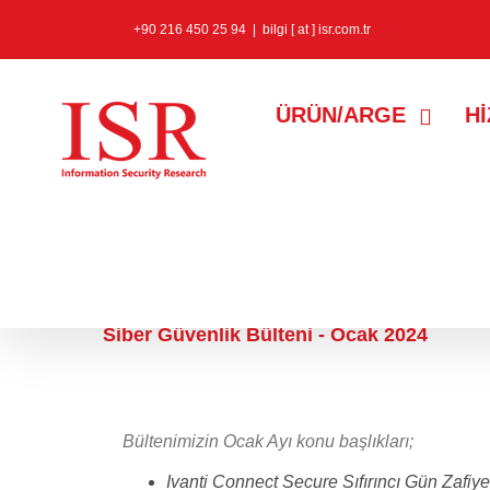
+90 216 450 25 94
|
bilgi [ at ] isr.com.tr
ÜRÜN/ARGE
H
29 Ocak 2024
Siber Güvenlik Bülteni - Ocak 2024
Bültenimizin Ocak Ayı konu başlıkları;
Ivanti Connect Secure Sıfırıncı Gün Zafiye