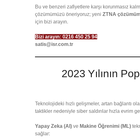
Bu ve benzeri zafiyetlere karşı korunmasız ka
çözümümüzü öneriyoruz; yeni
ZTNA
çözümü
için bizi arayın.
Bizi arayın:
0216 450 25 94
satis@isr.com.tr
2023 Yılının Popü
Teknolojideki hızlı gelişmeler, artan bağlantı ola
taktikler nedeniyle siber saldırılar hızla evrim ge
Yapay Zeka (AI)
ve
Makine Öğrenimi (ML)
tekn
sağlar: