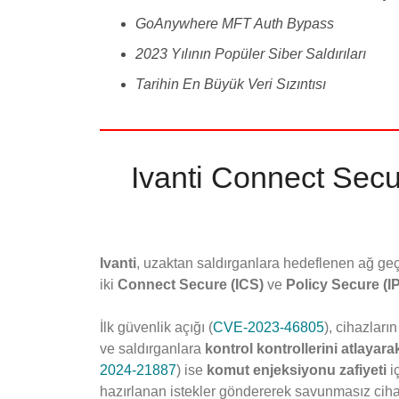
GoAnywhere MFT Auth Bypass
2023 Yılının Popüler Siber Saldırıları
Tarihin En Büyük Veri Sızıntısı
Ivanti Connect Secur
Ivanti
, uzaktan saldırganlara hedeflenen ağ geçi
iki
Connect Secure (ICS)
ve
Policy Secure (I
İlk güvenlik açığı (
CVE-2023-46805
), cihazları
ve saldırganlara
kontrol kontrollerini atlayara
2024-21887
) ise
komut enjeksiyonu zafiyeti
iç
hazırlanan istekler göndererek savunmasız cihaz