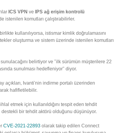
nlar
ICS VPN
ve
IPS ağ erişim kontrolü
istenilen komutları çalıştırabilirler.
likte kullanılıyorsa, istismar kimlik doğrulamasını
stekler oluşturma ve sistem üzerinde istenilen komutları
sunulacağını belirtiyor ve "ilk sürümün müşterilere 22
sında sunulması hedefleniyor" diyor.
y açıkları, Ivanti'nin indirme portalı üzerinden
k hafifletilebilir.
ihlal etmek için kullanıldığını tespit eden tehdit
ti destekli bir tehdit aktörü olduğunu düşünüyor.
er
CVE-2021-22893
olarak takip edilen Connect
ki onlarca hükümet, savunma ve finans kuruluşuna