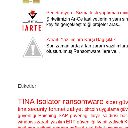
Penetrasyon - Sızma testi yaptırmalı mı
Şirketimizin Ar-Ge faaliyetlerinin yanı sı
keyifle gerçekleştirdiği projeler aras...
Zararlı Yazılımlara Karşı Bağışıklık
Son zamanlarda artan zararlı yazılımlara 
oluşturulmuş Ransomware 'lere ve...
Etiketler
TINA Isolator
ransomware
siber güv
tina security
fortinet zafiyet
bitcoin
uygulama güve
güvenliği
Phishing
SAP güvenliği
fidye saldırısı
hac
windows
zararlı yazılım
ERP güvenliği
Ivanti zafiyeti
K