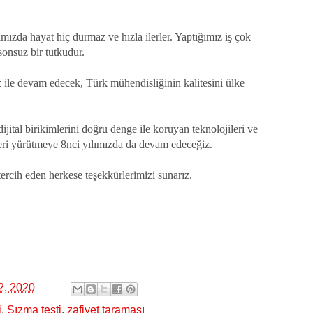
amızda hayat hiç durmaz ve hızla ilerler. Yaptığımız iş çok
 sonsuz bir tutkudur.
 ile devam edecek, Türk mühendisliğinin kalitesini ülke
ijital birikimlerini doğru denge ile koruyan teknolojileri ve
tleri yürütmeye 8nci yılımızda da devam edeceğiz.
 tercih eden herkese teşekkürlerimizi sunarız.
2, 2020
i
,
Sızma testi
,
zafiyet taraması