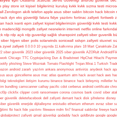
fiyeti
vpn
Oltalama
ScavDat
Servis Güvenliği
android güvenlik
bec 
e play store
iot
kişisel bilgilerimiz
kuruluş
kvkk
kvkk sızma testi
micros
all
Zerologon
akıllı telefon
apple
asus siber saldırı
bitcoin hack
bitcoin
hack
dyn
eks güvenliği
fatura
fidye yazılımı
fortinac zafiyeti
fortiweb z
ran hack
ivanti epm zafiyet
kişisel bilgilerimizin güvenliği
kvkk testi
kvkk 
 madenciliği
mongdb zafiyet
nesnelerin interneti
netflix
online farkındal
ck
rdp
rdp açık
rdp guvenligi
sağlık
sharepoint zafiyeti
siber guvenlik bü
siber hijyen
siber polis
solarwinds
sonicwall sslvpn zafiyeti
stuxnet
sı
a
zyxel zafiyeti
0.0.0.0
10 yaşında
11.kalkınma planı
18 Mart Çanakkale Zafer
2 siber güvenlik
2023 siber güvenlik
2025 siber güvenlik
AZORult
Android/Fi
twork
Chicago TTC
Cryptojacking
Dun & Bradstreet
HipChat
Hitachi Payme
potify phishing
Steve Wozniak
Tornato Flashlight
Trojan.Mirai.1
Turkish Trad
mazon
android zararlı yazılım
ankara
anonymous
antivirüs
anydesk hack
ap
sus
asus güncelleme
asus mac
atlas quantum
atm hack
avast hack
aws ha
bilgi teknolojileri iletişim kurumu
binance
binance hack
birleşmiş milletler h
şim
bundling
camscanner
cathay pacific
cdot
cerberus android
certificate
chr
cl0p
clickfix
clipper
conti ransomware
corona
cosmos bank
covid siber ata
ber güvenlik
deletefacebook
dell zafiyeti
demant hack
disk şifreleme
disney
siber güvenlik
enerjide dijitalleşme
enistudio
etherium
etherum
evraz siber sa
ğitimi
fbi hack
fide yazılımı
filewave mdm
fin7
finansal saldırılar
fireeye hac
globalprotect zafiyeti
gmail güvenligi
godaddy hack
goldbrute
google
google