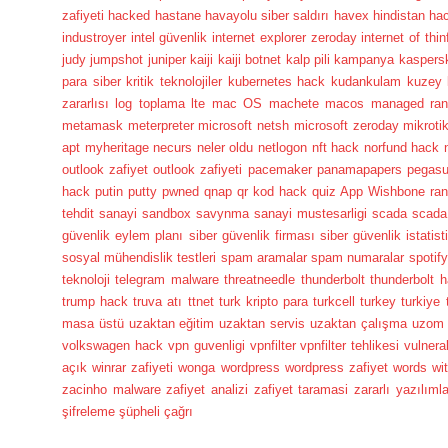
zafiyeti
hacked
hastane
havayolu siber saldırı
havex
hindistan ha
industroyer
intel güvenlik
internet explorer zeroday
internet of thin
judy
jumpshot
juniper
kaiji
kaiji botnet
kalp pili
kampanya
kaspers
para siber
kritik teknolojiler
kubernetes hack
kudankulam
kuzey 
zararlısı
log toplama
lte
mac OS
machete
macos
managed ra
metamask
meterpreter
microsoft netsh
microsoft zeroday
mikroti
apt
myheritage
necurs
neler oldu
netlogon
nft hack
norfund hack
outlook zafiyet
outlook zafiyeti
pacemaker
panamapapers
pegas
hack
putin
putty
pwned
qnap
qr kod hack
quiz App Wishbone
ra
tehdit
sanayi
sandbox
savynma sanayi mustesarligi
scada
scada 
güvenlik eylem planı
siber güvenlik firması
siber güvenlik istatist
sosyal mühendislik testleri
spam aramalar
spam numaralar
spotif
teknoloji
telegram malware
threatneedle
thunderbolt
thunderbolt 
trump hack
truva atı
ttnet
turk kripto para
turkcell
turkey
turkiye
masa üstü
uzaktan eğitim
uzaktan servis
uzaktan çalışma
uzom 
volkswagen hack
vpn guvenligi
vpnfilter
vpnfilter tehlikesi
vulnerab
açık
winrar zafiyeti
wonga
wordpress
wordpress zafiyet
words wit
zacinho malware
zafiyet analizi
zafiyet taramasi
zararlı yazılımla
şifreleme
şüpheli çağrı