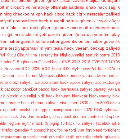
saldırısı
bitcoin güvenliği
btk
cisco
covid19
dijital dönüşüm
oft
microsoft vulnerability
oltamala saldırısı
qnap hack
sağlık
 mining
checkpoint vpn hack
cisco hack
citrix netscaler zafiyeti
afiyeti
goanywhere hack
güvenli parola
güvenlik teyidi
güçlü
veri ihlali
linux
mail güvenligi
maze
microsoft exchange hack
ık eğitimi
oracle zafiyeti
parola güvenliği
parola yönetimi
play
lteni
siber güvelik bülteni
siber güvenlik bülteni
siber güvenlik
zma testi yaptırmalı mıyım
tesla hack
veeam backup zafiyeti
i Kutlu Olsun! tina security isr bilgi guvenligi ataturk portre
2018
lecoder.C
Bugbounter
C level hack
CVE-2013-2618
CVE-2019-0708
nt Services
ICCI 2020
ICCI Fuarı
IOS
MyFitnessPal hack
OAuth
e Center
Türk Ticaret Merkezi
adblock
adobe yama
adware
aes
air
ache ofbiz zafiyeti
api
app store hack
apple zafiyet
apt exchange
ck
backdoor
bankBot
bapco hack
barracuda zafiyet
bayrağı yakala
ack
bitcoin guvenligi
bitfi hack
bithumb
blackcat
blackenergy
blok
ome
chrome hack
chrome zafiyeti
cisa
cisco 7800
cisco 8000
cisco
k
cpanel
crowdstrike
crypto mining
csiro
cve 2020-1350
cyberwar
 plus hack
dns
dns hijacking
dns spoof
domain controller
dropbox
ldırı
eğitim
eğitim hack
f5 big-ip
f5 hack
f5 zafiyeti
facebok şifre
k
firefox zeroday
flipboard hack
follina
forti vpn
fortibleed
forticlient
 mastercard
guvenlik testi
güvenlik açığı
güvenlik tehditi
güvenlik