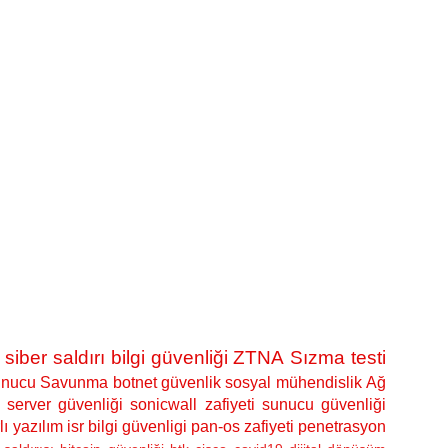
siber saldırı
bilgi güvenliği
ZTNA
Sızma testi
nucu Savunma
botnet
güvenlik
sosyal mühendislik
Ağ
server güvenliği
sonicwall zafiyeti
sunucu güvenliği
lı yazılım
isr bilgi güvenligi
pan-os zafiyeti
penetrasyon