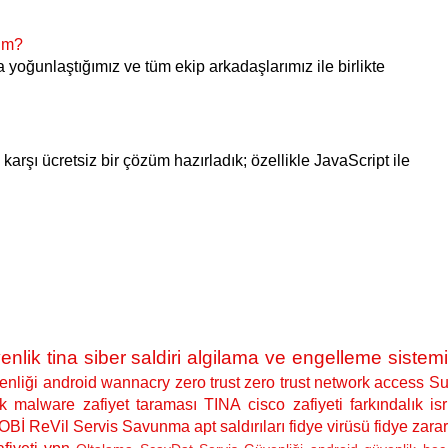
yım?
ra yoğunlaştığımız ve tüm ekip arkadaşlarımız ile birlikte
karşı ücretsiz bir çözüm hazırladık; özellikle JavaScript ile
enlik
tina siber saldiri algilama ve engelleme sistemi
nliği
android
wannacry
zero trust
zero trust network access
Su
k
malware
zafiyet taraması
TINA
cisco zafiyeti
farkındalık
isr
OBİ
ReVil
Servis Savunma
apt saldırıları
fidye virüsü
fidye zarar