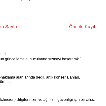
na Sayfa
Önceki Kayıt
andı
S’un güncelleme sunucularına sızmayı başararak 1
onaklama alanlarında değil, artık konser alanları,
reli ...
chneier ) Bilgilerinizin ve ağınızın güvenliği için bir cihaz