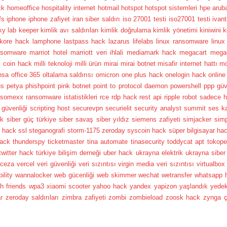
ck
homeoffice
hospitality internet
hotmail
hotspot
hotspot sistemleri
hpe arub
fs
iphone
iphone zafiyet
iran siber saldırı
iso 27001 testi
iso27001 testi
ivan
ky lab
keeper
kimlik avı saldırıları
kimlik doğrulama
kimlik yönetimi
kiniwini
k
kore hack
lamphone
lastpass hack
lazarus
lifelabs
linux ransomware
linux
nsomware
marriot hotel
marriott veri ihlali
mediamark hack
megacart
mega
k coin hack
milli teknoloji
milli ürün
mirai
mirai botnet
misafir internet hattı
mo
nsa
office 365
oltalama saldırısı
omicron
one plus hack
onelogin hack
online
us
petya
phishpoint
pink botnet
point to protocol daemon
powershell
ppp güv
nsomexx
ransomware istatistikleri
rce
rdp hack
rest api
ripple
robot
sadece h
güvenliği
scripting host
securevpn
securielit
security analyst summit
ses k
ik
siber güç türkiye
siber savaş
siber yıldız
siemens zafiyeti
simjacker
simp
y hack
ssl
steganografi
storm-1175 zeroday
syscoin hack
süper bilgisayar ha
hack
thunderspy
ticketmaster
tina automate
tinasecurity
toddycat apt
tokope
twitter hack
türkiye bilişim derneği
uber hack
ukrayna elektrik
ukrayna siber 
ceza
vercel
veri güvenliği
veri sızıntısı
virgin media veri sızıntısı
virtualbox
ility
wannalocker
web gücenliği
web skimmer
wechat
wetransfer
whatsapp 
h friends
wpa3
xiaomi scooter
yahoo hack
yandex
yapizon
yaşlandık
yede
r
zeroday saldırıları
zimbra zafiyeti
zombi
zombieload
zoosk hack
zynga
ç