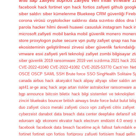
testi
sap zafiyeti
sophos zafiyeti
veri ihlali
vmware za
facebook hack
fortinet vpn hack
fortios zafiyeti
github
googl
siber saldırı
siber kümelenme
Bluekeep
CRM güvenliği
Fireb
corona virüsü
cryptolocker saldırısı
data sızıntısı
ddos
dna 
parola
hacker
hilmi develi
huawei casusluk
instagram hack
i
microsoft zafiyeti
mobil banka
mobil güvenlik
monero
monero
store
proxylogon
pulse secure vpn
putty zafiyet
qnap nas ha
ekosisteminin geliştirilmesi zirvesi
siber güvenlik farkındalığı
vmware esxi zafiyeti
yerli teknoloji
zafiyet
zombi bilgisayar
zt
siber güvenlik
2019 ransomware
2019 veri sızdırma
2021 hack
202
CVE-2022-41040
CVE-2022-41082
CVE-2025-53770
Cacti’nin Ne
OSCE
OSCP
SAML
SSH Brute force
SSO
SingHealth
Solitaire
S
canada
airbus hack
akaryakıt hack
alipay
altyapı siber saldırı
a
apt41
ar-ge
araç hack
arge
artan riskler
astralocker ransomware
a
bgp announce
biitcoin
biletix hack
bilgi sistemleri ve teknolojileri
zinciri
blueleaks
bouncer
british airways
brute force
bulut
bulut bili
duo zafiyet
cisco meraki zafiyeti
cisco vpn zafiyeti
citrix zafiyet
cyberzeist
danabot
data breach
data center
deepfake
defansif si
eduroam ağı
ekonomi
ekvator hack
electrum
endüstri 4.0
enerji 
facebook
facebook data breach
facetime açık
fallout
farkındalık e
fortinet
fortinet vpn
fortios
fortiproxy zafiyeti
fortisiem
fraud
gellin