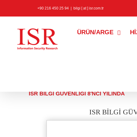
+90 216 450 25 94
|
bilgi [ at ] isr.com.tr
ÜRÜN/ARGE
H
22 Ekim 2020
ISR BİLGİ GÜVENLİĞİ 8'NCİ YILINDA
ISR BİLGİ GÜ