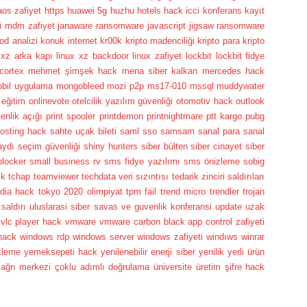
aos zafiyet
https
huawei 5g
huzhu hotels hack
icci konferans kayıt
ti mdm zafiyet
janaware ransomware
javascript
jigsaw ransomware
od analizi
konuk internet
kr00k
kripto madenciliği
kripto para
kripto
 xz arka kapı
linux xz backdoor
linux zafiyet
lockbit
lockbit fidye
cortex
mehmet şimşek hack
mena siber kalkan
mercedes hack
bil uygulama
mongobleed
mozi p2p
ms17-010
mssql
muddywater
 eğitim
onlinevote
otelcilik yazılım güvenliği
otomotiv hack
outlook
enlik açığı
print spooler
printdemon
printnightmare
ptt kargo
pubg
osting hack
sahte uçak bileti
saml sso
samsam
sanal para
sanal
aydı
seçim güvenliği
shiny hunters
siber bülten
siber cinayet
siber
locker
small business rv
sms fidye yazılımı
sms önizleme
sobig
ck
tchap
teamviewer
techdata veri sızıntısı
tedarik zinciri saldırıları
dia hack
tokyo 2020 olimpiyat
tpm fail
trend micro
trendler
trojan
saldırı
uluslarasi siber savas ve guvenlik konferansi
update
uzak
vlc player hack
vmware
vmware carbon black app control zafiyeti
hack
windows rdp
windows server
windows zafiyeti
windıws
winrar
kleme
yemeksepeti hack
yenilenebilir enerji siber
yenilik
yerli ürün
ağrı merkezi
çoklu adımlı doğrulama
üniversite
üretim
şifre hack