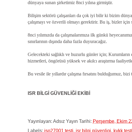
dünyaya sunan şirketimiz 8nci yılına girmiştir.
Bilişim sektörü çalışanları da çok iyi bilir ki bizim düny
çalışmayı ve özverili olmayı gerektirir. Bu iş, bizler için
8nci yılımızda da çalışmalarımıza ilk günkü heyecanımız
sınırlarının dışında daha fazla duyuracağız.
Gelecekteki sağlıklı ve huzurlu günler için; Kurumların d
hizmetleri, öngörüsü yüksek ve akılcı araştırma faaliye
Bu vesile ile yıllardır çalışma fırsatını bulduğumuz, bizi
ISR BİLGİ GÜVENLİĞİ EKİBİ
Yayınlayan:
Adsız
Yayın Tarihi:
Perşembe, Ekim 2
Labels:
iso27001 testi
,
isr bilgi güvenligi
,
kvkk test